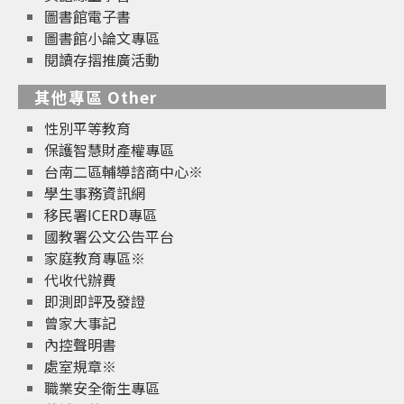
圖書館電子書
圖書館小論文專區
閱讀存摺推廣活動
其他專區 Other
性別平等教育
保護智慧財產權專區
台南二區輔導諮商中心※
學生事務資訊網
移民署ICERD專區
國教署公文公告平台
家庭教育專區※
代收代辦費
即測即評及發證
曾家大事記
內控聲明書
處室規章※
職業安全衛生專區