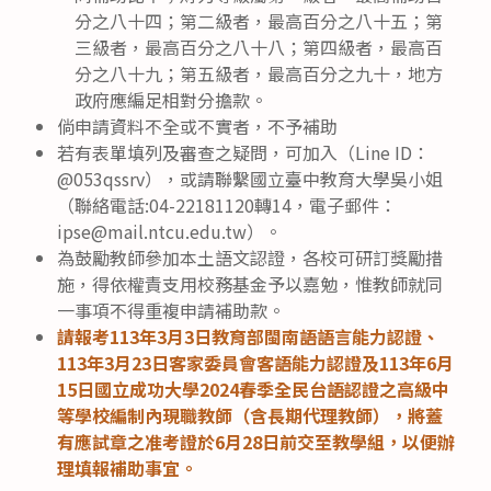
分之八十四；第二級者，最高百分之八十五；第
三級者，最高百分之八十八；第四級者，最高百
分之八十九；第五級者，最高百分之九十，地方
政府應編足相對分擔款。
倘申請資料不全或不實者，不予補助
若有表單填列及審查之疑問，可加入（Line ID：
@053qssrv），或請聯繫國立臺中教育大學吳小姐
（聯絡電話:04-22181120轉14，電子郵件：
ipse@mail.ntcu.edu.tw）。
為鼓勵教師參加本土語文認證，各校可研訂獎勵措
施，得依權責支用校務基金予以嘉勉，惟教師就同
一事項不得重複申請補助款。
請報考113年3月3日教育部閩南語語言能力認證、
113年3月23日客家委員會客語能力認證及113年6月
15日國立成功大學2024春季全民台語認證之高級中
等學校編制內現職教師（含長期代理教師），將蓋
有應試章之准考證於6月28日前交至教學組，以便辦
理填報補助事宜。