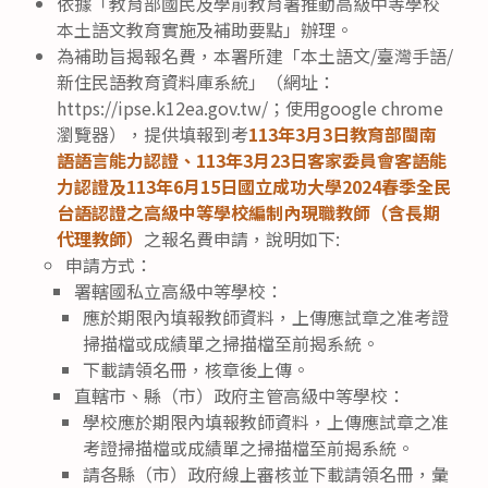
依據「教育部國民及學前教育署推動高級中等學校
本土語文教育實施及補助要點」辦理。
為補助旨揭報名費，本署所建「本土語文/臺灣手語/
新住民語教育資料庫系統」（網址：
https://ipse.k12ea.gov.tw/；使用google chrome
瀏覽器），提供填報到考
113年3月3日教育部閩南
語語言能力認證、113年3月23日客家委員會客語能
力認證及113年6月15日國立成功大學2024春季全民
台語認證之高級中等學校編制內現職教師（含長期
代理教師）
之報名費申請，說明如下:
申請方式：
署轄國私立高級中等學校：
應於期限內填報教師資料，上傳應試章之准考證
掃描檔或成績單之掃描檔至前揭系統。
下載請領名冊，核章後上傳。
直轄市、縣（市）政府主管高級中等學校：
學校應於期限內填報教師資料，上傳應試章之准
考證掃描檔或成績單之掃描檔至前揭系統。
請各縣（市）政府線上審核並下載請領名冊，彙