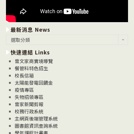
最新消息 News
最
選取分類
新
快速連結 Links
消
息
曾文家商實境導覽
News
餐管科特色招生
校長信箱
太陽能發電回饋金
疫情專區
失物招領專區
曾家新聞剪報
校務行政系統
主網頁後端管理系統
圖書館資訊查詢系統
學年課程計畫書