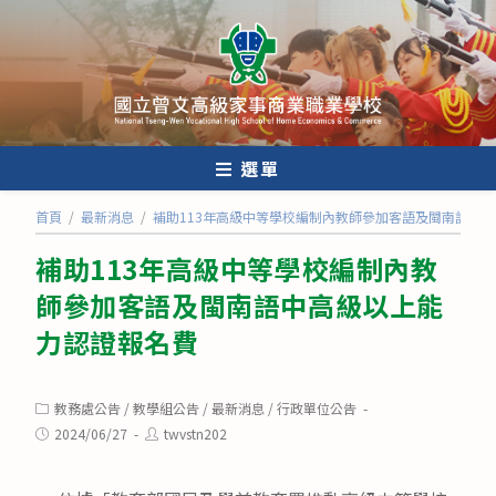
跳
轉
至
主
要
內
選單
容
首頁
/
最新消息
/
補助113年高級中等學校編制內教師參加客語及閩南語中
補助113年高級中等學校編制內教
師參加客語及閩南語中高級以上能
力認證報名費
Post
教務處公告
/
教學組公告
/
最新消息
/
行政單位公告
category:
Post
Post
2024/06/27
twvstn202
published:
author: