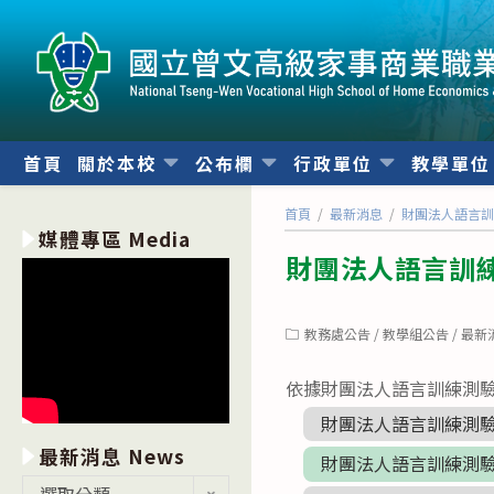
跳
轉
至
主
要
內
首頁
關於本校
公布欄
行政單位
教學單
容
首頁
/
最新消息
/
財團法人語言訓
媒體專區 Media
財團法人語言訓練
Post
教務處公告
/
教學組公告
/
最新
category:
依據財團法人語言訓練測驗中心
財團法人語言訓練測驗
最新消息 News
財團法人語言訓練測驗
最
選取分類