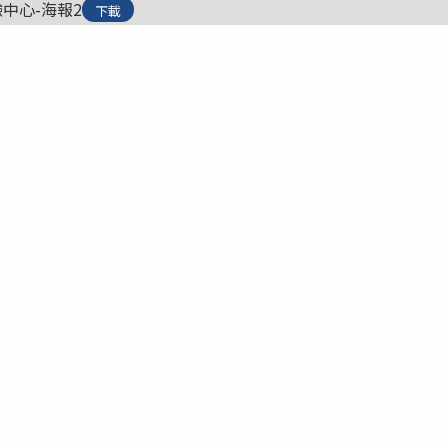
中心-海報2
下載