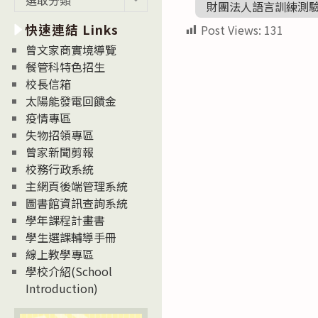
財團法人語言訓練測驗
新
快速連結 Links
Post Views:
131
消
息
曾文家商實境導覽
News
餐管科特色招生
校長信箱
太陽能發電回饋金
疫情專區
失物招領專區
曾家新聞剪報
校務行政系統
主網頁後端管理系統
圖書館資訊查詢系統
學年課程計畫書
學生選課輔導手冊
線上教學專區
學校介紹(School
Introduction)