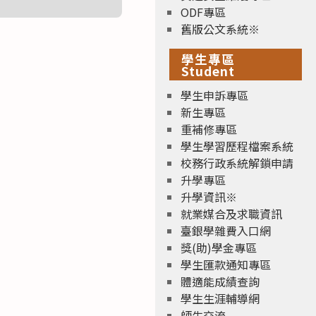
ODF專區
舊版公文系統※
學生專區
Student
學生申訴專區
新生專區
重補修專區
學生學習歷程檔案系統
校務行政系統解鎖申請
升學專區
升學資訊※
就業媒合及求職資訊
臺銀學雜費入口網
獎(助)學金專區
學生匯款通知專區
體適能成績查詢
學生生涯輔導網
師生交流