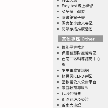
Easy test線上學習
英語線上學習
圖書館電子書
圖書館小論文專區
閱讀存摺推廣活動
其他專區 Other
性別平等教育
保護智慧財產權專區
台南二區輔導諮商中心
※
學生事務資訊網
移民署ICERD專區
國教署公文公告平台
家庭教育專區※
代收代辦費
即測即評及發證
曾家大事記