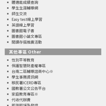
體適能成績查詢
學生生涯輔導網
師生交流
Easy test線上學習
英語線上學習
圖書館電子書
圖書館小論文專區
閱讀存摺推廣活動
其他專區 Other
性別平等教育
保護智慧財產權專區
台南二區輔導諮商中心※
學生事務資訊網
移民署ICERD專區
國教署公文公告平台
家庭教育專區※
代收代辦費
即測即評及發證