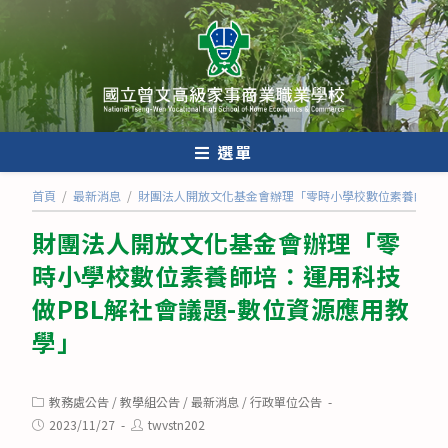
跳
轉
至
主
要
內
選單
容
首頁
/
最新消息
/
財團法人開放文化基金會辦理「零時小學校數位素養師培：
財團法人開放文化基金會辦理「零
時小學校數位素養師培：運用科技
做PBL解社會議題-數位資源應用教
學」
Post
教務處公告
/
教學組公告
/
最新消息
/
行政單位公告
category:
Post
Post
2023/11/27
twvstn202
published:
author: