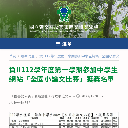
跳
轉
至
主
要
內
選單
容
首頁
/
最新消息
/
賀!!112學年度第一學期參加中學生網站「全國小論文比賽
賀!!112學年度第一學期參加中學生
網站「全國小論文比賽」獲獎名單
Post
Post
圖書館公告
/
最新消息
/
行政單位公告
2023/12/01
category:
published:
Post
twvstn762
author: