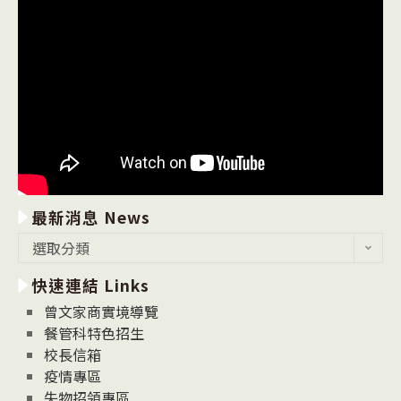
最新消息 News
最
選取分類
新
快速連結 Links
消
息
曾文家商實境導覽
News
餐管科特色招生
校長信箱
疫情專區
失物招領專區