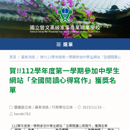
跳
轉
至
主
要
內
選單
容
首頁
/
最新消息
/
賀!!112學年度第一學期參加中學生網站「全國閱讀心得寫
賀!!112學年度第一學期參加中學生
網站「全國閱讀心得寫作」獲獎名
單
Post
Post
圖書館公告
/
最新消息
/
行政單位公告
2023/11/16
category:
published:
Post
twvstn762
author: