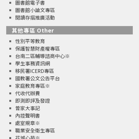
圖書館電子書
圖書館小論文專區
閱讀存摺推廣活動
其他專區 Other
性別平等教育
保護智慧財產權專區
台南二區輔導諮商中心※
學生事務資訊網
移民署ICERD專區
國教署公文公告平台
家庭教育專區※
代收代辦費
即測即評及發證
曾家大事記
內控聲明書
處室規章※
職業安全衛生專區
花城心苑※