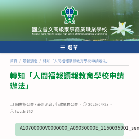
跳
轉
至
主
要
內
選單
容
首頁
/
最新消息
/
轉知「人間福報讀報教育學校申請辦法」
轉知「人間福報讀報教育學校申請
辦法」
Post
Post
圖書館公告
/
最新消息
/
行政單位公告
2026/04/23
category:
published:
Post
twvstn762
author:
A10700000V0000000_A09030000E_1150035901_sen