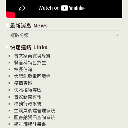
最新消息 News
最
選取分類
新
快速連結 Links
消
息
曾文家商實境導覽
News
餐管科特色招生
校長信箱
太陽能發電回饋金
疫情專區
失物招領專區
曾家新聞剪報
校務行政系統
主網頁後端管理系統
圖書館資訊查詢系統
學年課程計畫書