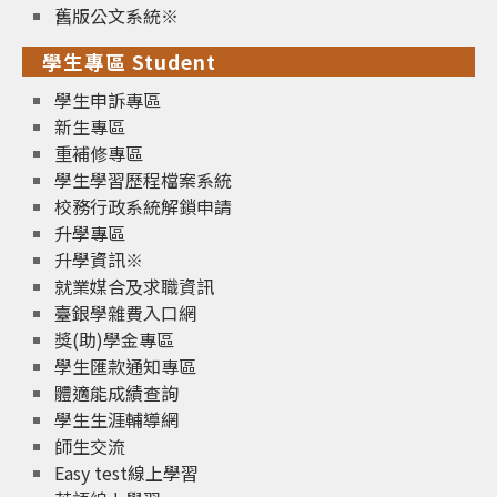
舊版公文系統※
學生專區 Student
學生申訴專區
新生專區
重補修專區
學生學習歷程檔案系統
校務行政系統解鎖申請
升學專區
升學資訊※
就業媒合及求職資訊
臺銀學雜費入口網
獎(助)學金專區
學生匯款通知專區
體適能成績查詢
學生生涯輔導網
師生交流
Easy test線上學習