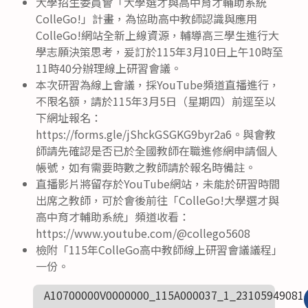
大學招生委員會「大學選才與高中育才輔助系統
ColleGo!」計畫，為協助高中教師認識與應用
ColleGo!網站全新上線資源，輔導高三學生進行大
學志願決策思考，爰訂於115年3月10日上午10時至
11時40分辦理線上研習會議。
本次研習為線上會議，採YouTube頻道直播進行，
不限名額，請於115年3月5日（星期四）前逕至以
下網址報名：
https://forms.gle/jShckGSGKG9byr2a6。與會教
師請先確認是否已於全國教師在職進修網申請個人
帳號，如有需要時數之教師請於報名時備註。
直播影片將留存於YouTube網站，未能於研習時間
出席之教師，可於會後前往「ColleGo!大學選才與
高中育才輔助系統」頻道收看：
https://www.youtube.com/@collego5608
檢附「115年ColleGo高中教師線上研習會議議程」
一份。
A10700000V0000000_115A000037_1_23105949081