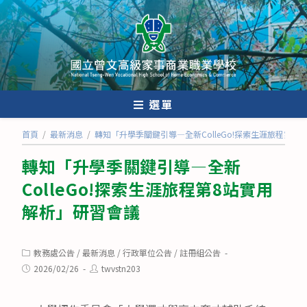
跳
轉
至
主
要
內
選單
容
首頁
/
最新消息
/
轉知「升學季關鍵引導—全新ColleGo!探索生涯旅程第8
轉知「升學季關鍵引導—全新
ColleGo!探索生涯旅程第8站實用
解析」研習會議
Post
教務處公告
/
最新消息
/
行政單位公告
/
註冊組公告
category:
Post
Post
2026/02/26
twvstn203
published:
author: