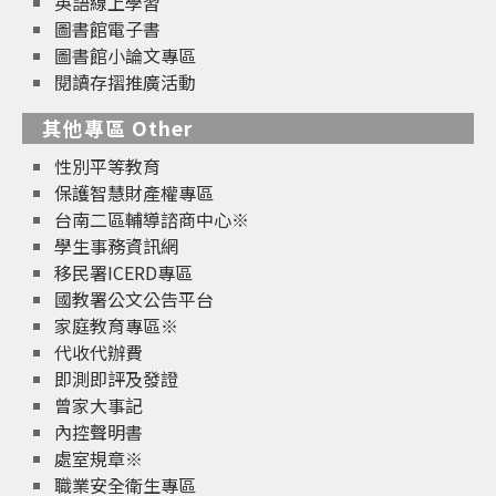
英語線上學習
圖書館電子書
圖書館小論文專區
閱讀存摺推廣活動
其他專區 Other
性別平等教育
保護智慧財產權專區
台南二區輔導諮商中心※
學生事務資訊網
移民署ICERD專區
國教署公文公告平台
家庭教育專區※
代收代辦費
即測即評及發證
曾家大事記
內控聲明書
處室規章※
職業安全衛生專區