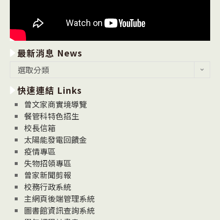
最新消息 News
最
選取分類
新
快速連結 Links
消
息
曾文家商實境導覽
News
餐管科特色招生
校長信箱
太陽能發電回饋金
疫情專區
失物招領專區
曾家新聞剪報
校務行政系統
主網頁後端管理系統
圖書館資訊查詢系統