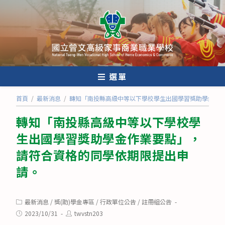
跳
轉
至
主
要
內
選單
容
首頁
/
最新消息
/
轉知「南投縣高級中等以下學校學生出國學習獎助學金作
轉知「南投縣高級中等以下學校學
生出國學習獎助學金作業要點」，
請符合資格的同學依期限提出申
請。
Post
最新消息
/
獎(助)學金專區
/
行政單位公告
/
註冊組公告
category:
Post
Post
2023/10/31
twvstn203
published:
author: