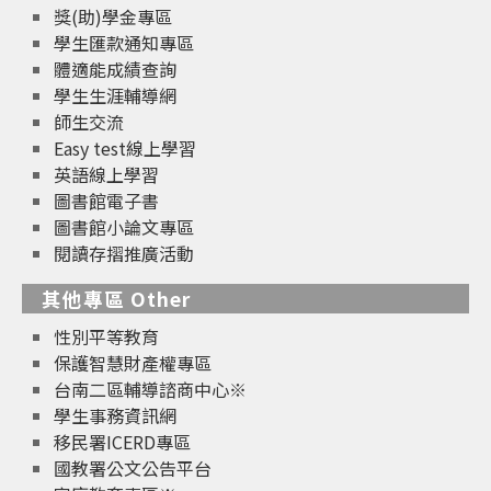
獎(助)學金專區
學生匯款通知專區
體適能成績查詢
學生生涯輔導網
師生交流
Easy test線上學習
英語線上學習
圖書館電子書
圖書館小論文專區
閱讀存摺推廣活動
其他專區 Other
性別平等教育
保護智慧財產權專區
台南二區輔導諮商中心※
學生事務資訊網
移民署ICERD專區
國教署公文公告平台