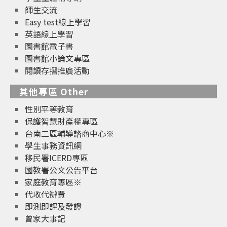
師生交流
Easy test線上學習
英語線上學習
圖書館電子書
圖書館小論文專區
閱讀存摺推廣活動
其他專區 Other
性別平等教育
保護智慧財產權專區
台南二區輔導諮商中心※
學生事務資訊網
移民署ICERD專區
國教署公文公告平台
家庭教育專區※
代收代辦費
即測即評及發證
曾家大事記