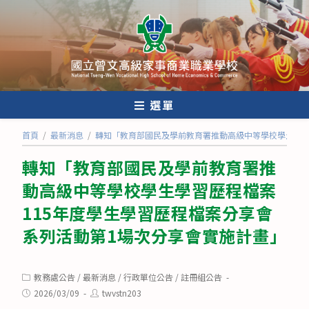
跳
轉
至
主
要
內
選單
容
首頁
/
最新消息
/
轉知「教育部國民及學前教育署推動高級中等學校學生學習
轉知「教育部國民及學前教育署推
動高級中等學校學生學習歷程檔案
115年度學生學習歷程檔案分享會
系列活動第1場次分享會實施計畫」
Post
教務處公告
/
最新消息
/
行政單位公告
/
註冊組公告
category:
Post
Post
2026/03/09
twvstn203
published:
author: