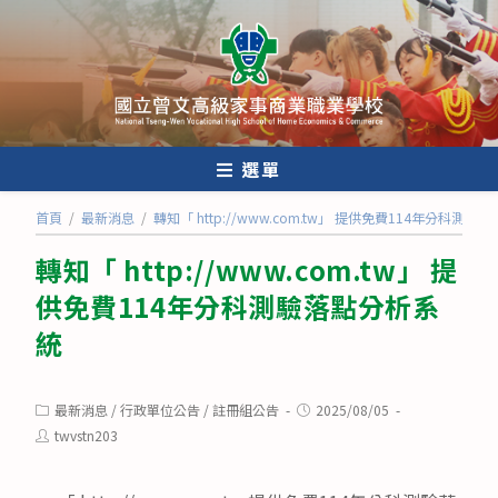
跳
轉
至
主
要
內
選單
容
首頁
/
最新消息
/
轉知「 http://www.com.tw」 提供免費114年分科測
轉知「 http://www.com.tw」 提
供免費114年分科測驗落點分析系
統
Post
Post
最新消息
/
行政單位公告
/
註冊組公告
2025/08/05
category:
published:
Post
twvstn203
author: