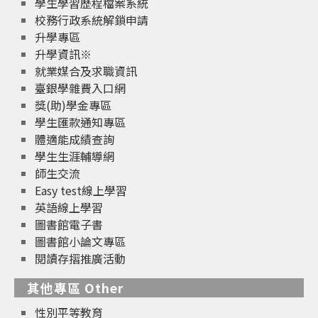
學生學習歷程檔案系統
校務行政系統解鎖申請
升學專區
升學資訊※
就業媒合及求職資訊
臺銀學雜費入口網
獎(助)學金專區
學生匯款通知專區
體適能成績查詢
學生生涯輔導網
師生交流
Easy test線上學習
英語線上學習
圖書館電子書
圖書館小論文專區
閱讀存摺推廣活動
其他專區 Other
性別平等教育