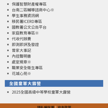
保護智慧財產權專區
台南二區輔導諮商中心※
學生事務資訊網
移民署ICERD專區
國教署公文公告平台
家庭教育專區※
代收代辦費
即測即評及發證
曾家大事記
內控聲明書
處室規章※
職業安全衛生專區
花城心苑※
全國童軍大露營
2025全國高級中等學校童軍大露營
隱私權保護
安全政策