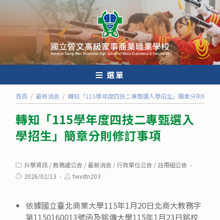
跳
轉
至
主
要
內
選單
容
首頁
/
最新消息
/
轉知「115學年度四技二專甄選入學招生」簡章分則修訂事
轉知「115學年度四技二專甄選入
學招生」簡章分則修訂事項
Post
升學資訊
/
教務處公告
/
最新消息
/
行政單位公告
/
註冊組公告
category:
Post
Post
2026/02/13
twvstn203
published:
author:
依據國立臺北商業大學115年1月20日北商大教務字
第1150160013號函及銘傳大學115年1月23日銘校