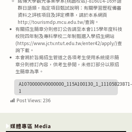
銘傳大學觀光事業學系(桃園校區)-816014-16外語
群日語類，指定項目甄試說明：有關學習歷程備審
資料之評核項目及評定標準，請於本系網頁
http://tourismdp.mcu.edu.tw/查詢。
有關招生簡章分則修訂公告請至本會115學年度科技
校院四年制及專科學校二年制甄選入學招生網站
(https://www.jctv.ntut.edu.tw/enter42/apply/)查
詢下載。
本會將於旨揭招生管道之各項考生使用系統提示簡
章分則修訂內容，供考生參閲，未修訂部分以原招
生簡章為準。
A10700000V0000000_115A100130_1_11105823871-
1
Post Views:
236
媒體專區 Media