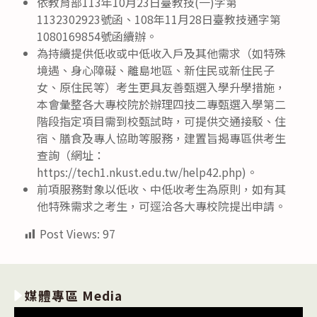
依教育部113年10月23日臺教技(一)字第
1132302923號函、108年11月28日臺教技通字第
1080169854號函續辦。
為持續提供低收或中低收入戶及其他需求（如特殊
境遇、身心障礙、離島地區、新住民或新住民子
女、原住民等）考生更具友善甄選入學升學措施，
本會彙整各大專校院於辦理四技二專甄選入學第二
階段指定項目需到校甄試時，可提供交通接駁、住
宿、膳食及專人協助等服務，建置旨揭專區供考生
查詢（網址：
https://tech1.nkust.edu.tw/help42.php)。
前項服務對象以低收、中低收考生為原則，如有其
他特殊需求之考生，可逕洽各大專校院提出申請。
Post Views:
97
媒體專區 Media