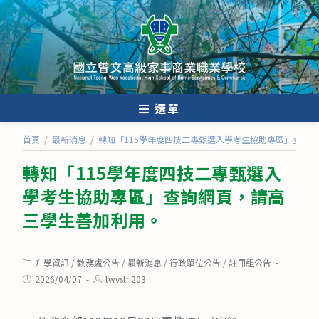
跳
轉
至
主
要
內
選單
容
首頁
/
最新消息
/
轉知「115學年度四技二專甄選入學考生協助專區」查詢
轉知「115學年度四技二專甄選入
學考生協助專區」查詢網頁，請高
三學生善加利用。
Post
升學資訊
/
教務處公告
/
最新消息
/
行政單位公告
/
註冊組公告
category:
Post
Post
2026/04/07
twvstn203
published:
author: