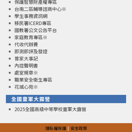
保護智慧財產權專區
台南二區輔導諮商中心※
學生事務資訊網
移民署ICERD專區
國教署公文公告平台
家庭教育專區※
代收代辦費
即測即評及發證
曾家大事記
內控聲明書
處室規章※
職業安全衛生專區
花城心苑※
全國童軍大露營
2025全國高級中等學校童軍大露營
隱私權保護
安全政策