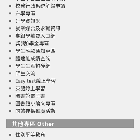
校務行政系統解鎖申請
升學專區
升學資訊※
就業媒合及求職資訊
臺銀學雜費入口網
獎(助)學金專區
學生匯款通知專區
體適能成績查詢
學生生涯輔導網
師生交流
Easy test線上學習
英語線上學習
圖書館電子書
圖書館小論文專區
閱讀存摺推廣活動
其他專區 Other
性別平等教育