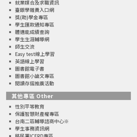
就業媒合及求職資訊
臺銀學雜費入口網
獎(助)學金專區
學生匯款通知專區
體適能成績查詢
學生生涯輔導網
師生交流
Easy test線上學習
英語線上學習
圖書館電子書
圖書館小論文專區
閱讀存摺推廣活動
其他專區 Other
性別平等教育
保護智慧財產權專區
台南二區輔導諮商中心※
學生事務資訊網
移民署ICERD專區