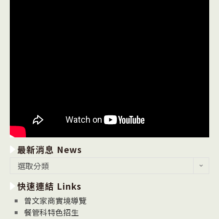
最新消息 News
最
選取分類
新
快速連結 Links
消
息
曾文家商實境導覽
News
餐管科特色招生