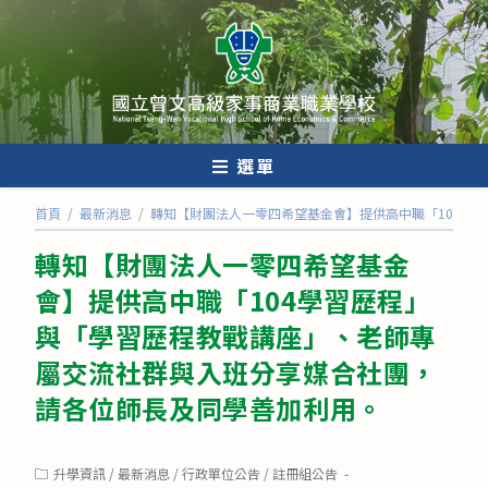
跳
轉
至
主
要
內
選單
容
首頁
/
最新消息
/
轉知【財團法人一零四希望基金會】提供高中職「104學
轉知【財團法人一零四希望基金
會】提供高中職「104學習歷程」
與「學習歷程教戰講座」、老師專
屬交流社群與入班分享媒合社團，
請各位師長及同學善加利用。
Post
升學資訊
/
最新消息
/
行政單位公告
/
註冊組公告