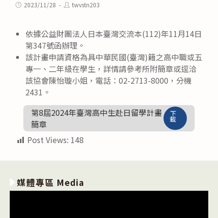
category:
Post
Post
2023/11/28
twvstn203
published:
author:
依據公益財團法人日本臺灣交流本(112)年11月14日
第347號函辦理。
該計畫申請資格為具中華民國(臺灣)籍之高中職或五
專一、二年級在學生，詳情請參考所附簡章或逕洽
該協會陳怡璇小姐，電話：02-2713-8000，分機
2431。
第8屆2024年臺灣高中生赴日留學計畫
下
載
簡章
Post Views:
148
媒體專區 Media