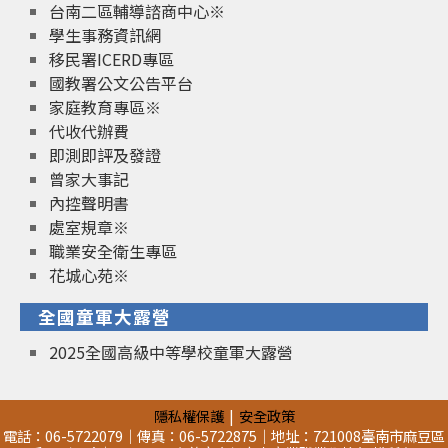
台南二區輔導諮商中心※
學生事務資訊網
移民署ICERD專區
國教署公文公告平台
家庭教育專區※
代收代辦費
即測即評及發證
曾家大事記
內控聲明書
處室規章※
職業安全衛生專區
花城心苑※
全國童軍大露營
2025全國高級中等學校童軍大露營
隱私權保護
安全政策
電話：06-5722079｜傳真：06-5722875｜地址：721008臺南市麻豆區