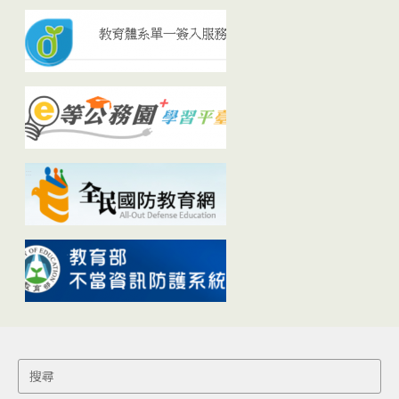
Search
for: