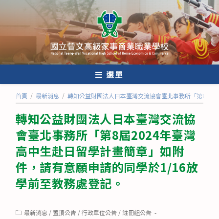
跳
轉
至
主
要
內
選單
容
首頁
/
最新消息
/
轉知公益財團法人日本臺灣交流協會臺北事務所「第8屆20
轉知公益財團法人日本臺灣交流協
會臺北事務所「第8屆2024年臺灣
高中生赴日留學計畫簡章」如附
件，請有意願申請的同學於1/16放
學前至教務處登記。
Post
最新消息
/
置頂公告
/
行政單位公告
/
註冊組公告