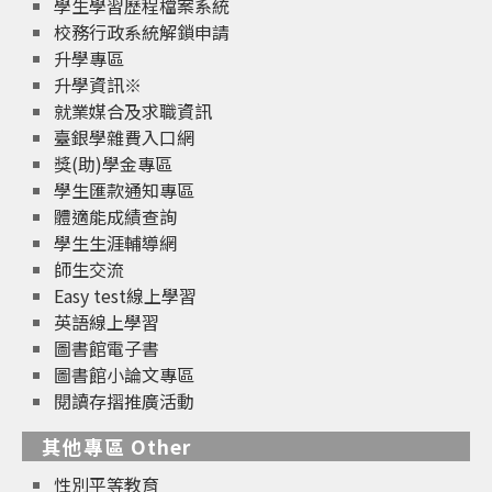
學生學習歷程檔案系統
校務行政系統解鎖申請
升學專區
升學資訊※
就業媒合及求職資訊
臺銀學雜費入口網
獎(助)學金專區
學生匯款通知專區
體適能成績查詢
學生生涯輔導網
師生交流
Easy test線上學習
英語線上學習
圖書館電子書
圖書館小論文專區
閱讀存摺推廣活動
其他專區 Other
性別平等教育