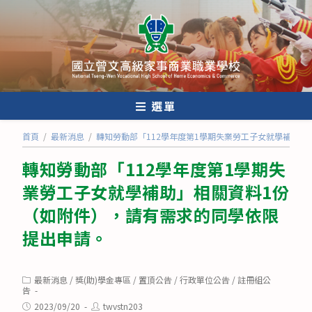
跳
轉
至
主
要
內
選單
容
首頁
/
最新消息
/
轉知勞動部「112學年度第1學期失業勞工子女就學補助
轉知勞動部「112學年度第1學期失
業勞工子女就學補助」相關資料1份
（如附件），請有需求的同學依限
提出申請。
Post
最新消息
/
獎(助)學金專區
/
置頂公告
/
行政單位公告
/
註冊組公
category:
告
Post
Post
2023/09/20
twvstn203