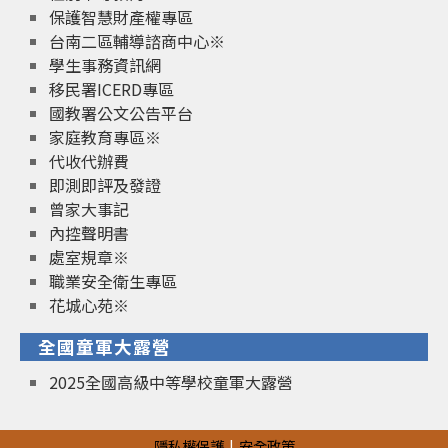
保護智慧財產權專區
台南二區輔導諮商中心※
學生事務資訊網
移民署ICERD專區
國教署公文公告平台
家庭教育專區※
代收代辦費
即測即評及發證
曾家大事記
內控聲明書
處室規章※
職業安全衛生專區
花城心苑※
全國童軍大露營
2025全國高級中等學校童軍大露營
隱私權保護
安全政策