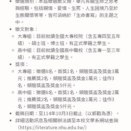
徵選類別：本屆徵選散文類，舉凡有關生命之思考
與經驗，包括親情、愛情、生死、人生困境乃至於
生態關懷等等，皆可涵納於「生命書寫」的主題之
中。
徵文對象：
大專組：目前就讀全國大專校院（含五專四至五年
級）、碩士班、博士班，有正式學籍之學生。
高中組：目前就讀全國高中職校（含五專一至三年
級），有正式學籍之學生。
獎項：
大專組：徵選6名。首獎1名，頒贈獎盃及獎金3萬
元；推薦獎2名，頒贈獎盃及獎金1萬元；佳作3
名，頒贈獎盃及獎金5仟元。
高中組：徵選6名。首獎1名，頒贈獎盃及獎金2萬
元；推薦獎2名，頒贈獎盃及獎金1萬元；佳作3
名，頒贈獎盃及獎金5仟元。
截稿日期：至114年10月3日截止（以郵戳為憑）。
詳細活動訊息及相關辦法請至本校文學系網站查詢
（https://literature.nhu.edu.tw/）