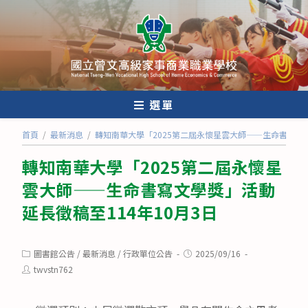
跳
轉
至
主
要
內
選單
容
首頁
/
最新消息
/
轉知南華大學「2025第二屆永懷星雲大師——生命書寫文學
轉知南華大學「2025第二屆永懷星
雲大師——生命書寫文學獎」活動
延長徵稿至114年10月3日
Post
Post
圖書館公告
/
最新消息
/
行政單位公告
2025/09/16
category:
published:
Post
twvstn762
author: