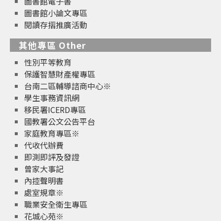
圖書館電子書
圖書館小論文專區
閱讀存摺推廣活動
其他專區 Other
性別平等教育
保護智慧財產權專區
台南二區輔導諮商中心※
學生事務資訊網
移民署ICERD專區
國教署公文公告平台
家庭教育專區※
代收代辦費
即測即評及發證
曾家大事記
內控聲明書
處室規章※
職業安全衛生專區
花城心苑※