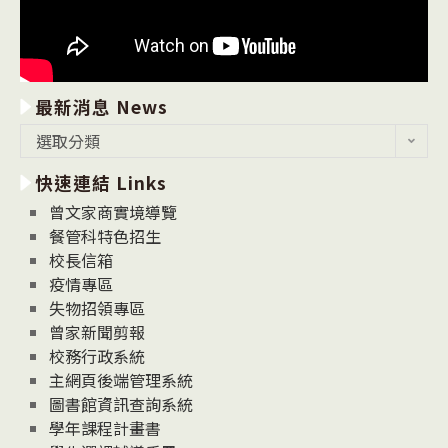
最新消息 News
最
選取分類
新
快速連結 Links
消
息
曾文家商實境導覽
News
餐管科特色招生
校長信箱
疫情專區
失物招領專區
曾家新聞剪報
校務行政系統
主網頁後端管理系統
圖書館資訊查詢系統
學年課程計畫書