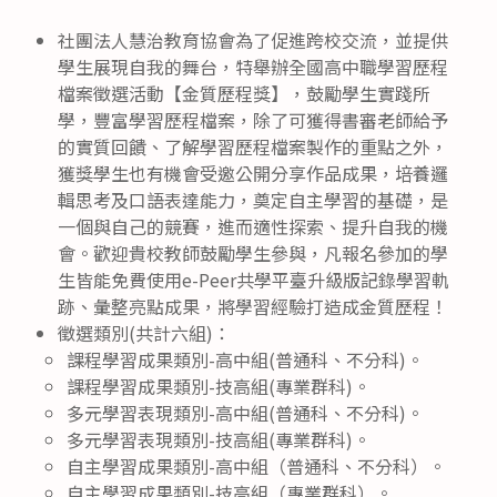
社團法人慧治教育協會為了促進跨校交流，並提供
學生展現自我的舞台，特舉辦全國高中職學習歷程
檔案徵選活動【金質歷程獎】，鼓勵學生實踐所
學，豐富學習歷程檔案，除了可獲得書審老師給予
的實質回饋、了解學習歷程檔案製作的重點之外，
獲獎學生也有機會受邀公開分享作品成果，培養邏
輯思考及口語表達能力，奠定自主學習的基礎，是
一個與自己的競賽，進而適性探索、提升自我的機
會。歡迎貴校教師鼓勵學生參與，凡報名參加的學
生皆能免費使用e-Peer共學平臺升級版記錄學習軌
跡、彙整亮點成果，將學習經驗打造成金質歷程！
徵選類別(共計六組)：
課程學習成果類別-高中組(普通科、不分科)。
課程學習成果類別-技高組(專業群科)。
多元學習表現類別-高中組(普通科、不分科)。
多元學習表現類別-技高組(專業群科)。
自主學習成果類別-高中組（普通科、不分科）。
自主學習成果類別-技高組（專業群科）。