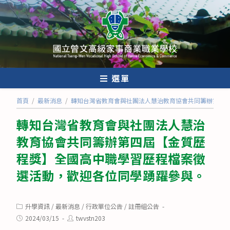
跳
轉
至
主
要
內
選單
容
首頁
/
最新消息
/
轉知台灣省教育會與社團法人慧治教育協會共同籌辦第四
轉知台灣省教育會與社團法人慧治
教育協會共同籌辦第四屆【金質歷
程獎】全國高中職學習歷程檔案徵
選活動，歡迎各位同學踴躍參與。
Post
升學資訊
/
最新消息
/
行政單位公告
/
註冊組公告
category:
Post
Post
2024/03/15
twvstn203
published:
author: