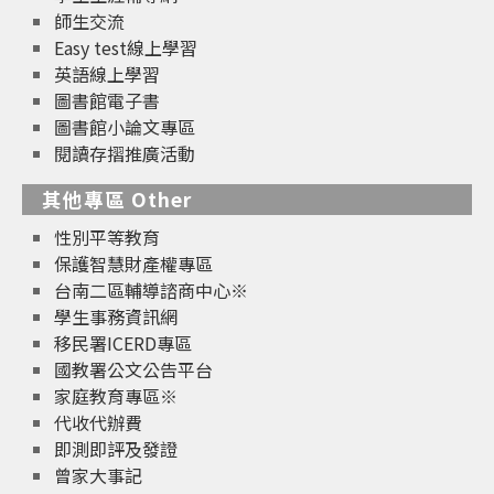
師生交流
Easy test線上學習
英語線上學習
圖書館電子書
圖書館小論文專區
閱讀存摺推廣活動
其他專區 Other
性別平等教育
保護智慧財產權專區
台南二區輔導諮商中心※
學生事務資訊網
移民署ICERD專區
國教署公文公告平台
家庭教育專區※
代收代辦費
即測即評及發證
曾家大事記