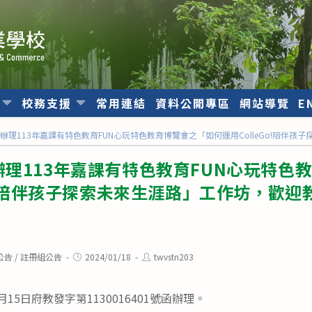
位
校務支援
常用連結
資料公開專區
網站導覽
E
辦理113年嘉課有特色教育FUN心玩特色教育博覽會之「如何運用ColleGo!陪伴
理113年嘉課有特色教育FUN心玩特色
Go!陪伴孩子探索未來生涯路」工作坊，歡
Post
Post
公告
/
註冊組公告
2024/01/18
twvstn203
published:
author:
15日府教發字第1130016401號函辦理。