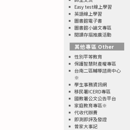
Easy test線上學習
英語線上學習
圖書館電子書
圖書館小論文專區
閱讀存摺推廣活動
其他專區 Other
性別平等教育
保護智慧財產權專區
台南二區輔導諮商中心
※
學生事務資訊網
移民署ICERD專區
國教署公文公告平台
家庭教育專區※
代收代辦費
即測即評及發證
曾家大事記