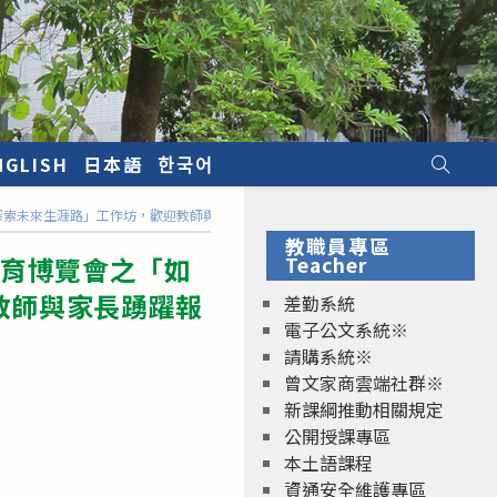
NGLISH
日本語
한국어
孩子探索未來生涯路」工作坊，歡迎教師與家長踴躍報名參加。
教職員專區
教育博覽會之「如
Teacher
迎教師與家長踴躍報
差勤系統
電子公文系統※
請購系統※
曾文家商雲端社群※
新課綱推動相關規定
公開授課專區
本土語課程
資通安全維護專區