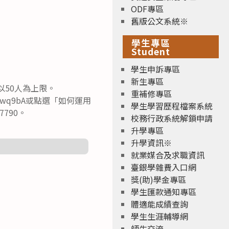
ODF專區
舊版公文系統※
學生專區
Student
學生申訴專區
新生專區
以50人為上限。
重補修專區
frVwq9bA或點選「如何運用
學生學習歷程檔案系統
790。
校務行政系統解鎖申請
升學專區
升學資訊※
就業媒合及求職資訊
臺銀學雜費入口網
獎(助)學金專區
學生匯款通知專區
體適能成績查詢
學生生涯輔導網
師生交流