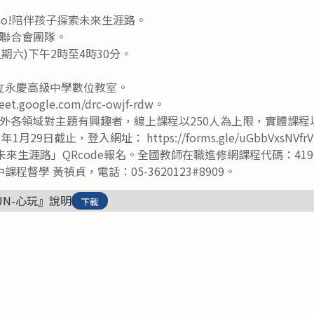
eGo!陪伴孩子探索未來生涯路。
聯合會團隊。
星期六)下午2時至4時30分。
立永慶高級中學數位教室。
t.google.com/drc-owjf-rdw。
外各領域對主題有興趣者，線上課程以250人為上限，實體課程
月29日截止，登入網址： https://forms.gle/uGbbVxsNV
探索未來生涯路」QRcode報名。全國教師在職進修網課程代碼：4197
督學 黃禎貞，電話：05-3620123#8909。
UN-心玩』說明
下載