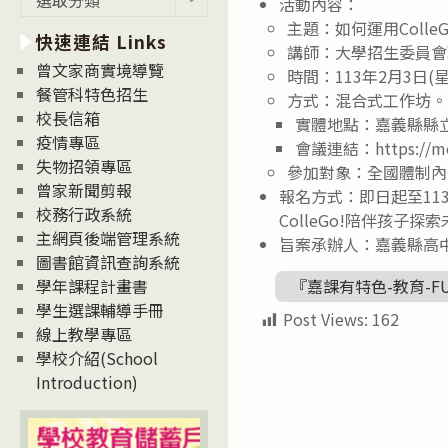
活動內容：
新
主題：如何運用Coll
快速連結 Links
消
講師：大學招生委員會
息
曾文家商實境導覽
時間：113年2月3日(
News
餐管科特色招生
方式：混合式工作坊。
校長信箱
實體地點：嘉義縣縣
疫情專區
會議連結：https://mee
失物招領專區
參加對象：全國體制內
曾家新聞剪報
報名方式：即日起至113年1
校務行政系統
ColleGo!陪伴孩子
主網頁後端管理系統
旨案承辦人：嘉義縣高中課程
圖書館資訊查詢系統
『嘉課有特色-教育-F
學年課程計畫書
學生選課輔導手冊
Post Views:
162
線上教學專區
學校介紹(School
Introduction)