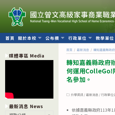
跳
轉
至
主
要
內
首頁
關於本校
公布欄
行政單位
教學單
容
首頁
/
最新消息
/
轉知嘉義縣政府
媒體專區 Media
轉知嘉義縣政府辦
何運用Colle
名參加。
Post
升學資訊
/
最新消息
/
行政單位
category:
最新消息 News
依據嘉義縣政府113年1月
最
選取分類