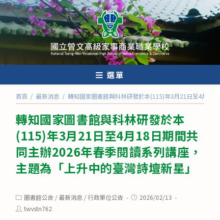
跳
轉
至
主
要
內
選單
容
首頁
/
最新消息
/
轉知國家圖書館與科林研發於本(115)年3月21日至4月
轉知國家圖書館與科林研發於本
(115)年3月21日至4月18日期間共
同主辦2026年春季閱讀系列講座，
主題為「上升中的臺灣詩壇新星」
Post
Post
圖書館公告
/
最新消息
/
行政單位公告
2026/02/13
category:
published:
Post
twvstn762
author: