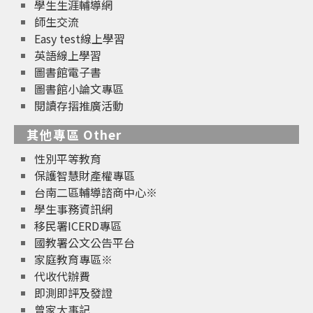
學生生涯輔導網
師生交流
Easy test線上學習
英語線上學習
圖書館電子書
圖書館小論文專區
閱讀存摺推廣活動
其他專區 Other
性別平等教育
保護智慧財產權專區
台南二區輔導諮商中心※
學生事務資訊網
移民署ICERD專區
國教署公文公告平台
家庭教育專區※
代收代辦費
即測即評及發證
曾家大事記