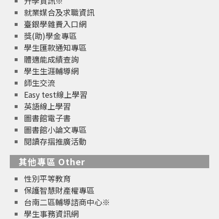
升學資訊※
就業媒合及求職資訊
臺銀學雜費入口網
獎(助)學金專區
學生匯款通知專區
體適能成績查詢
學生生涯輔導網
師生交流
Easy test線上學習
英語線上學習
圖書館電子書
圖書館小論文專區
閱讀存摺推廣活動
其他專區 Other
性別平等教育
保護智慧財產權專區
台南二區輔導諮商中心※
學生事務資訊網