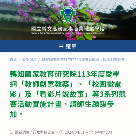
跳
轉
至
主
要
內
選單
容
首頁
/
最新消息
/
轉知國家教育研究院113年度愛學網「教師創意教案」、
轉知國家教育研究院113年度愛學
網「教師創意教案」、「校園微電
影」及「看影片說故事」等3系列競
賽活動實施計畫，請師生踴躍參
加。
Post
Post
Post
最新消息
/
行政單位公告
2024/04/01
twvstn203