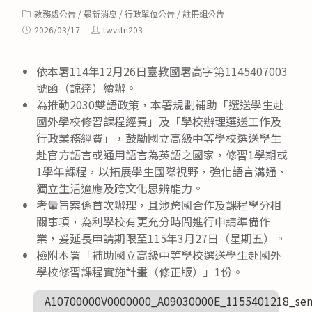
Post
教務處公告
/
最新消息
/
行政單位公告
/
註冊組公告
category:
Post
Post
2026/03/17
twvstn203
published:
author:
依本署114年12月26日臺教國署高字第1145407003
號函（諒達）續辦。
為推動2030雙語政策，本署規劃補助「選送學生赴
國外學校修習課程經費」及「學校辦理選送工作及
行政業務經費」，鼓勵國立高級中等學校選送學生
赴官方語言或通用語言為英語之國家，修習1學期或
1學年課程，以拓展學生國際視野，強化語言溝通、
獨立生活適應及跨文化思辨能力。
考量旨案係首次辦理，且涉跨國合作及課程學分相
關事項，為利學校有更充分時間進行申請準備作
業，爰延長申請期限至115年3月27日（星期五）。
檢附本署「補助國立高級中等學校選送學生赴國外
學校修習課程實施計畫（修正版）」1份。
A10700000V0000000_A09030000E_1155401218_sen