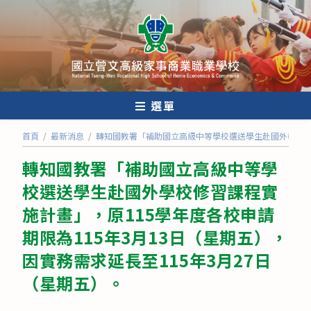
跳
轉
至
主
要
內
選單
容
首頁
/
最新消息
/
轉知國教署「補助國立高級中等學校選送學生赴國外學校修習
轉知國教署「補助國立高級中等學
校選送學生赴國外學校修習課程實
施計畫」，原115學年度各校申請
期限為115年3月13日（星期五），
因實務需求延長至115年3月27日
（星期五）。