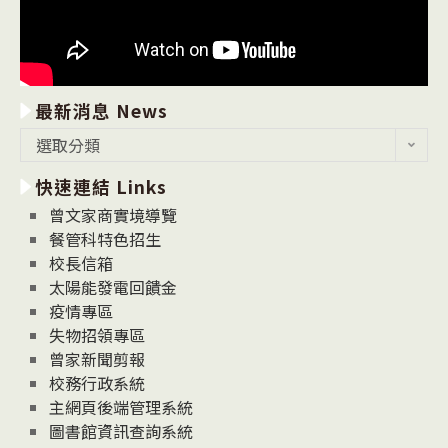
最新消息 News
最
選取分類
新
快速連結 Links
消
息
曾文家商實境導覽
News
餐管科特色招生
校長信箱
太陽能發電回饋金
疫情專區
失物招領專區
曾家新聞剪報
校務行政系統
主網頁後端管理系統
圖書館資訊查詢系統