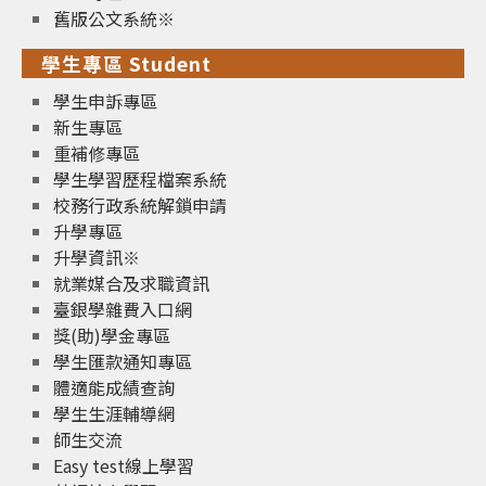
舊版公文系統※
學生專區 Student
學生申訴專區
新生專區
重補修專區
學生學習歷程檔案系統
校務行政系統解鎖申請
升學專區
升學資訊※
就業媒合及求職資訊
臺銀學雜費入口網
獎(助)學金專區
學生匯款通知專區
體適能成績查詢
學生生涯輔導網
師生交流
Easy test線上學習