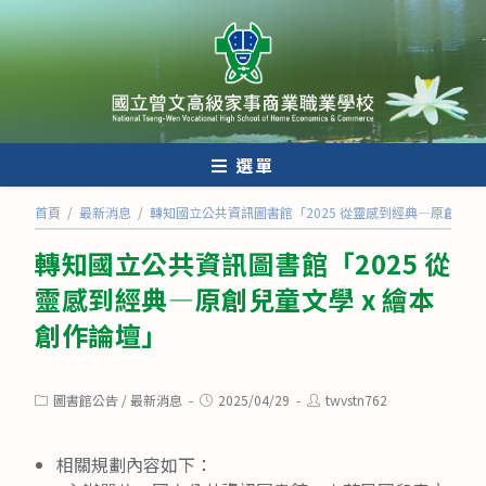
跳
轉
至
主
要
內
選單
容
首頁
/
最新消息
/
轉知國立公共資訊圖書館「2025 從靈感到經典—原創兒童文
轉知國立公共資訊圖書館「2025 從
靈感到經典—原創兒童文學 x 繪本
創作論壇」
Post
Post
Post
圖書館公告
/
最新消息
2025/04/29
twvstn762
category:
published:
author:
相關規劃內容如下：