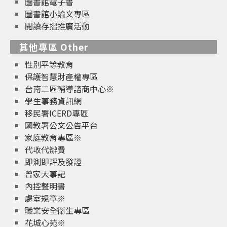
圖書館電子書
圖書館小論文專區
閱讀存摺推廣活動
其他專區 Other
性別平等教育
保護智慧財產權專區
台南二區輔導諮商中心※
學生事務資訊網
移民署ICERD專區
國教署公文公告平台
家庭教育專區※
代收代辦費
即測即評及發證
曾家大事記
內控聲明書
處室規章※
職業安全衛生專區
花城心苑※