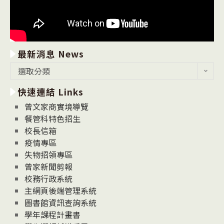
最新消息 News
最
選取分類
新
快速連結 Links
消
息
曾文家商實境導覽
News
餐管科特色招生
校長信箱
疫情專區
失物招領專區
曾家新聞剪報
校務行政系統
主網頁後端管理系統
圖書館資訊查詢系統
學年課程計畫書