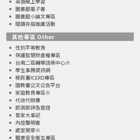
英語線上學習
圖書館電子書
圖書館小論文專區
閱讀存摺推廣活動
其他專區 Other
性別平等教育
保護智慧財產權專區
台南二區輔導諮商中心※
學生事務資訊網
移民署ICERD專區
國教署公文公告平台
家庭教育專區※
代收代辦費
即測即評及發證
曾家大事記
內控聲明書
處室規章※
職業安全衛生專區