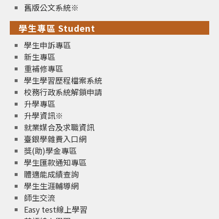
舊版公文系統※
學生專區 Student
學生申訴專區
新生專區
重補修專區
學生學習歷程檔案系統
校務行政系統解鎖申請
升學專區
升學資訊※
就業媒合及求職資訊
臺銀學雜費入口網
獎(助)學金專區
學生匯款通知專區
體適能成績查詢
學生生涯輔導網
師生交流
Easy test線上學習