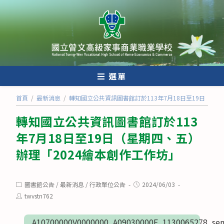
跳
轉
至
主
要
內
選單
容
首頁
/
最新消息
/
轉知國立公共資訊圖書館訂於113年7月18日至19日（星
轉知國立公共資訊圖書館訂於113
年7月18日至19日（星期四、五）
辦理「2024繪本創作工作坊」
Post
Post
圖書館公告
/
最新消息
/
行政單位公告
2024/06/03
category:
published:
Post
twvstn762
author:
A10700000V0000000_A09030000E_1130065278_sen