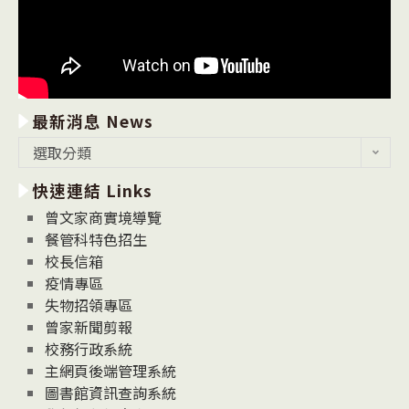
最新消息 News
最
選取分類
新
快速連結 Links
消
息
曾文家商實境導覽
News
餐管科特色招生
校長信箱
疫情專區
失物招領專區
曾家新聞剪報
校務行政系統
主網頁後端管理系統
圖書館資訊查詢系統