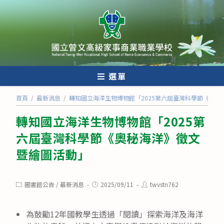
跳
轉
至
主
要
內
選單
容
首頁
/
最新消息
/
轉知國立海洋生物博物館「2025第六屆臺灣科學節《奧秘
轉知國立海洋生物博物館「2025第
六屆臺灣科學節《奧秘海洋》徵文
暨繪圖活動」
Post
Post
Post
圖書館公告
/
最新消息
2025/09/11
twvstn762
category:
published:
author:
為鼓勵12年國教學生透過「閱讀」探索海洋及海洋