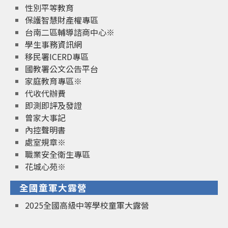
性別平等教育
保護智慧財產權專區
台南二區輔導諮商中心※
學生事務資訊網
移民署ICERD專區
國教署公文公告平台
家庭教育專區※
代收代辦費
即測即評及發證
曾家大事記
內控聲明書
處室規章※
職業安全衛生專區
花城心苑※
全國童軍大露營
2025全國高級中等學校童軍大露營