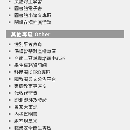
英語線上學習
圖書館電子書
圖書館小論文專區
閱讀存摺推廣活動
其他專區 Other
性別平等教育
保護智慧財產權專區
台南二區輔導諮商中心※
學生事務資訊網
移民署ICERD專區
國教署公文公告平台
家庭教育專區※
代收代辦費
即測即評及發證
曾家大事記
內控聲明書
處室規章※
職業安全衛生專區