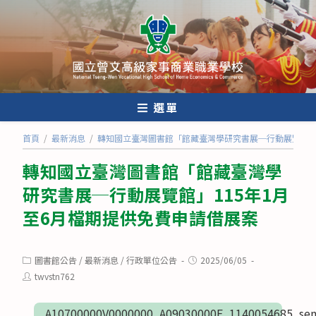
跳
轉
至
主
要
內
選單
容
首頁
/
最新消息
/
轉知國立臺灣圖書館「館藏臺灣學研究書展─行動展覽館」1
轉知國立臺灣圖書館「館藏臺灣學
研究書展─行動展覽館」115年1月
至6月檔期提供免費申請借展案
Post
Post
圖書館公告
/
最新消息
/
行政單位公告
2025/06/05
category:
published:
Post
twvstn762
author:
A10700000V0000000_A09030000E_1140054685_sen