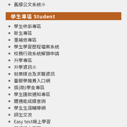
舊版公文系統※
學生專區 Student
學生申訴專區
新生專區
重補修專區
學生學習歷程檔案系統
校務行政系統解鎖申請
升學專區
升學資訊※
就業媒合及求職資訊
臺銀學雜費入口網
獎(助)學金專區
學生匯款通知專區
體適能成績查詢
學生生涯輔導網
師生交流
Easy test線上學習