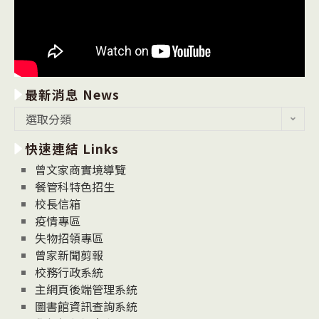
最新消息 News
最
選取分類
新
快速連結 Links
消
息
曾文家商實境導覽
News
餐管科特色招生
校長信箱
疫情專區
失物招領專區
曾家新聞剪報
校務行政系統
主網頁後端管理系統
圖書館資訊查詢系統