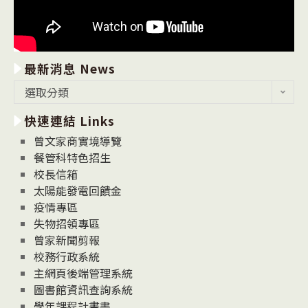
最新消息 News
最
選取分類
新
快速連結 Links
消
息
曾文家商實境導覽
News
餐管科特色招生
校長信箱
太陽能發電回饋金
疫情專區
失物招領專區
曾家新聞剪報
校務行政系統
主網頁後端管理系統
圖書館資訊查詢系統
學年課程計畫書