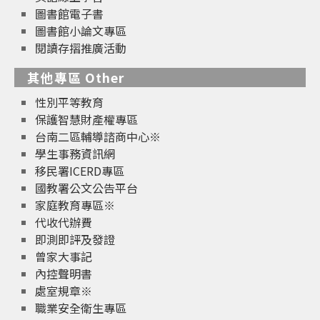
圖書館電子書
圖書館小論文專區
閱讀存摺推廣活動
其他專區 Other
性別平等教育
保護智慧財產權專區
台南二區輔導諮商中心※
學生事務資訊網
移民署ICERD專區
國教署公文公告平台
家庭教育專區※
代收代辦費
即測即評及發證
曾家大事記
內控聲明書
處室規章※
職業安全衛生專區