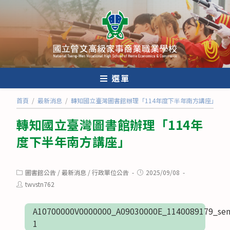
跳
轉
至
主
要
內
選單
容
首頁
/
最新消息
/
轉知國立臺灣圖書館辦理「114年度下半年南方講座」
轉知國立臺灣圖書館辦理「114年
度下半年南方講座」
Post
Post
圖書館公告
/
最新消息
/
行政單位公告
2025/09/08
category:
published:
Post
twvstn762
author:
A10700000V0000000_A09030000E_1140089179_sen
1