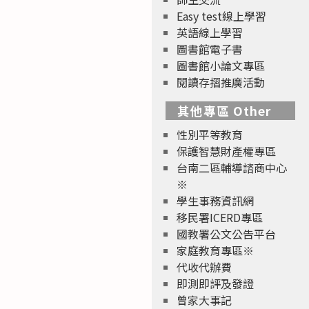
Easy test線上學習
英語線上學習
圖書館電子書
圖書館小論文專區
閱讀存摺推廣活動
其他專區 Other
性別平等教育
保護智慧財產權專區
台南二區輔導諮商中心
※
學生事務資訊網
移民署ICERD專區
國教署公文公告平台
家庭教育專區※
代收代辦費
即測即評及發證
曾家大事記