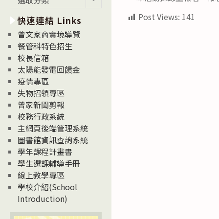
新
Post Views:
141
快速連結 Links
消
息
曾文家商實境導覽
News
餐管科特色招生
校長信箱
太陽能發電回饋金
疫情專區
失物招領專區
曾家新聞剪報
校務行政系統
主網頁後端管理系統
圖書館資訊查詢系統
學年課程計畫書
學生選課輔導手冊
線上教學專區
學校介紹(School
Introduction)