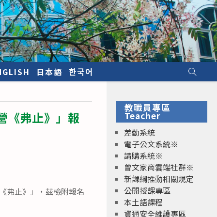
NGLISH
日本語
한국어
教職員專區
藝營《弗止》」報
Teacher
差勤系統
電子公文系統※
請購系統※
曾文家商雲端社群※
新課綱推動相關規定
公開授課專區
藝營《弗止》」，茲檢附報名
本土語課程
資通安全維護專區