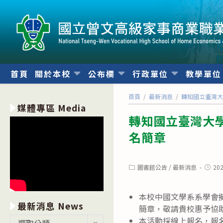
跳
轉
至
主
要
內
首頁
關於本校
公布欄
行政單位
教學單
容
首頁
/
最新消息
/
轉知國立臺灣大
媒體專區 Media
轉知國立臺灣大學
名簡章
Post
Post
圖書館公告
/
最新消息
20
category:
publis
本校中國文學系系學會擬
最新消息 News
簡章，敬請貴校惠予協
最
本活動採線上報名，報
選取分類