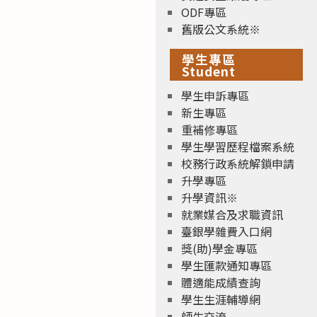
ODF專區
舊版公文系統※
學生專區
Student
學生申訴專區
新生專區
重補修專區
學生學習歷程檔案系統
校務行政系統解鎖申請
升學專區
升學資訊※
就業媒合及求職資訊
臺銀學雜費入口網
獎(助)學金專區
學生匯款通知專區
體適能成績查詢
學生生涯輔導網
師生交流