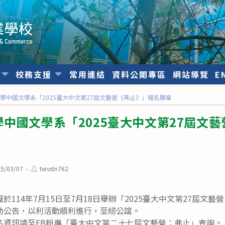
位
校務支援
常用連結
資料公開專區
網站導覽
E
學中國文學系「2025臺大中文第27屆文藝營《弗止》」報名簡章
中國文學系「2025臺大中文第27屆文
Post
25/03/07
twvstn762
hed:
author:
於114年7月15日至7月18日舉辦「2025臺大中文第27屆文
助公告，以利活動順利進行，至紉公誼。
名資訊請至FB粉專「臺大中文第二十七屆文藝營：弗止」查詢。