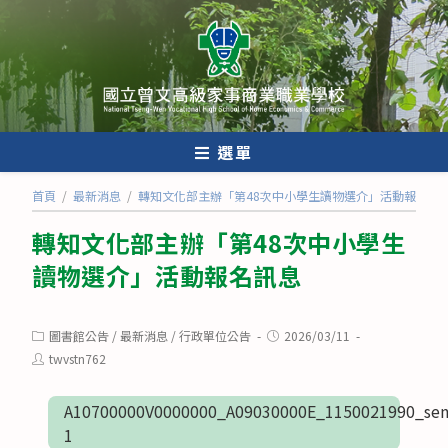
跳
轉
至
主
要
內
選單
容
首頁
/
最新消息
/
轉知文化部主辦「第48次中小學生讀物選介」活動報名訊
轉知文化部主辦「第48次中小學生
讀物選介」活動報名訊息
Post
Post
圖書館公告
/
最新消息
/
行政單位公告
2026/03/11
category:
published:
Post
twvstn762
author:
A10700000V0000000_A09030000E_1150021990_sen
1