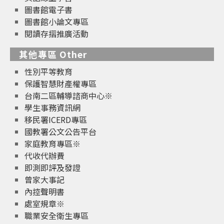
圖書館電子書
圖書館小論文專區
閱讀存摺推廣活動
其他專區 Other
性別平等教育
保護智慧財產權專區
台南二區輔導諮商中心※
學生事務資訊網
移民署ICERD專區
國教署公文公告平台
家庭教育專區※
代收代辦費
即測即評及發證
曾家大事記
內控聲明書
處室規章※
職業安全衛生專區