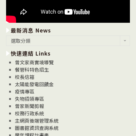
最新消息 News
最
選取分類
新
快速連結 Links
消
息
曾文家商實境導覽
News
餐管科特色招生
校長信箱
太陽能發電回饋金
疫情專區
失物招領專區
曾家新聞剪報
校務行政系統
主網頁後端管理系統
圖書館資訊查詢系統
學年課程計畫書