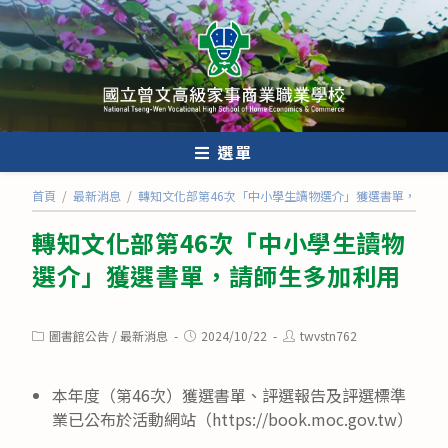
跳
轉
至
主
要
內
選單
容
首頁
/
最新消息
/
轉知文化部第46次「中小學生讀物選介」獲選書單，請師
轉知文化部第46次「中小學生讀物
選介」獲選書單，請師生多加利用
Post
Post
Post
圖書館公告
/
最新消息
2024/10/22
twvstn762
category:
published:
author:
本年度（第46次）獲選書單、評選報告及評選標準
業已公布於活動網站（https://book.moc.gov.tw）