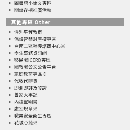
圖書館小論文專區
閱讀存摺推廣活動
其他專區 Other
性別平等教育
保護智慧財產權專區
台南二區輔導諮商中心※
學生事務資訊網
移民署ICERD專區
國教署公文公告平台
家庭教育專區※
代收代辦費
即測即評及發證
曾家大事記
內控聲明書
處室規章※
職業安全衛生專區
花城心苑※