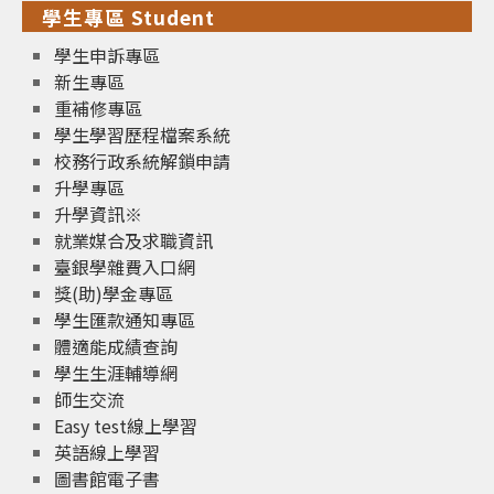
學生專區 Student
學生申訴專區
新生專區
重補修專區
學生學習歷程檔案系統
校務行政系統解鎖申請
升學專區
升學資訊※
就業媒合及求職資訊
臺銀學雜費入口網
獎(助)學金專區
學生匯款通知專區
體適能成績查詢
學生生涯輔導網
師生交流
Easy test線上學習
英語線上學習
圖書館電子書