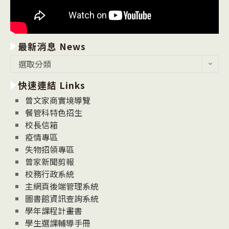
最新消息 News
最
選取分類
新
快速連結 Links
消
息
曾文家商實境導覽
News
餐管科特色招生
校長信箱
疫情專區
失物招領專區
曾家新聞剪報
校務行政系統
主網頁後端管理系統
圖書館資訊查詢系統
學年課程計畫書
學生選課輔導手冊