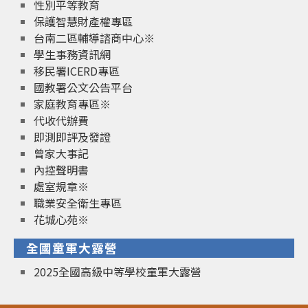
性別平等教育
保護智慧財產權專區
台南二區輔導諮商中心※
學生事務資訊網
移民署ICERD專區
國教署公文公告平台
家庭教育專區※
代收代辦費
即測即評及發證
曾家大事記
內控聲明書
處室規章※
職業安全衛生專區
花城心苑※
全國童軍大露營
2025全國高級中等學校童軍大露營