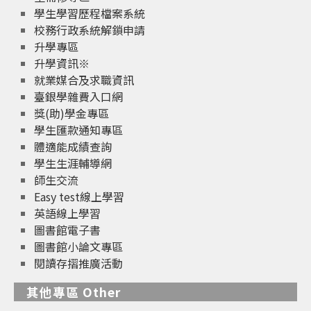
學生學習歷程檔案系統
校務行政系統解鎖申請
升學專區
升學資訊※
就業媒合及求職資訊
臺銀學雜費入口網
獎(助)學金專區
學生匯款通知專區
體適能成績查詢
學生生涯輔導網
師生交流
Easy test線上學習
英語線上學習
圖書館電子書
圖書館小論文專區
閱讀存摺推廣活動
其他專區 Other