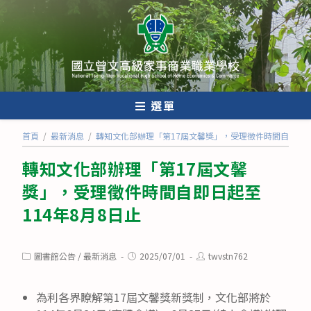
跳
轉
至
主
要
內
選單
容
首頁
/
最新消息
/
轉知文化部辦理「第17屆文馨獎」，受理徵件時間自即日起至
轉知文化部辦理「第17屆文馨
獎」，受理徵件時間自即日起至
114年8月8日止
Post
Post
Post
圖書館公告
/
最新消息
2025/07/01
twvstn762
category:
published:
author:
為利各界瞭解第17屆文馨獎新獎制，文化部將於