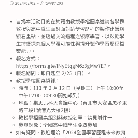
category:
Post
Post
2024/02/02
twvstn203
published:
author:
旨揭本活動目的在於藉由教授學檔圓桌邀請各學群
教授與高中職生面對面討論學習歷程的製作建議與
觀看重點，並透過交流過程之觀摩學習，以鼓勵學
生持續探究個人學涯可能性與提升製作學習歷程檔
案能力。
報名方式：
https://forms.gle/fNyEtqgM6z3gMw7E7。
報名期間：即日起至 2/25（日）。
教授學檔圓桌資訊：
時間：113 年 3 月 12 日（星期二）上午 10:00至
中午12:00（09:30開始報到）
地點：集思北科大會議中心（台北市大安區忠孝東
路三段1號億光大樓2樓）
教授學檔圓桌組別與教授名單：請見附件一
參與對象：全國高中職學生免費參加
如有疑問，歡迎逕洽「2024全國學習歷程未來教育