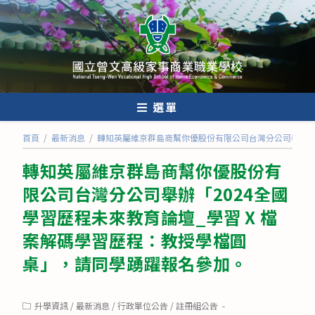
跳
轉
至
主
要
內
選單
容
首頁
/
最新消息
/
轉知英屬維京群島商幫你優股份有限公司台灣分公司舉辦「2
轉知英屬維京群島商幫你優股份有
限公司台灣分公司舉辦「2024全國
學習歷程未來教育論壇_學習 X 檔
案解碼學習歷程：教授學檔圓
桌」，請同學踴躍報名參加。
Post
升學資訊
/
最新消息
/
行政單位公告
/
註冊組公告