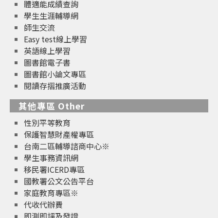
體適能成績查詢
學生生涯輔導網
師生交流
Easy test線上學習
英語線上學習
圖書館電子書
圖書館小論文專區
閱讀存摺推廣活動
其他專區 Other
性別平等教育
保護智慧財產權專區
台南二區輔導諮商中心※
學生事務資訊網
移民署ICERD專區
國教署公文公告平台
家庭教育專區※
代收代辦費
即測即評及發證