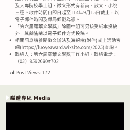
及大專院校學士組，徵文形式有新詩、散文、小說
三種。收件時間自即日起至114年9月15日截止，以
電子郵件時間及郵局郵戳為憑。
「第六屆羅葉文學獎」除國中組可另接受紙本投稿
外，其餘皆請以電子郵件方式投稿。
相關訊息請參閱徵文辦法及海報檔(附件)或上活動官
網(https://luoyeaward.wixsite.com/2025)查詢。
聯絡人：第六屆羅葉文學獎工作小組，聯絡電話：
（03）9592680#702
Post Views:
172
媒體專區 Media