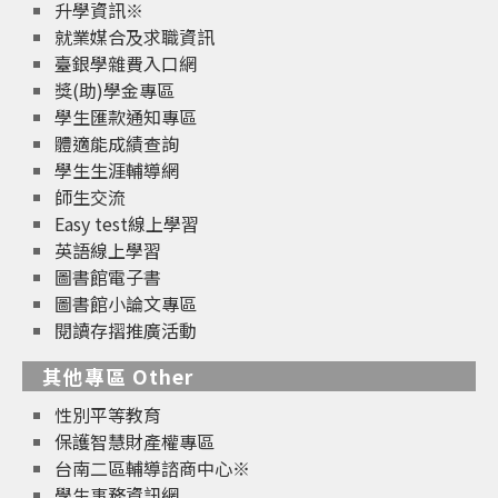
升學資訊※
就業媒合及求職資訊
臺銀學雜費入口網
獎(助)學金專區
學生匯款通知專區
體適能成績查詢
學生生涯輔導網
師生交流
Easy test線上學習
英語線上學習
圖書館電子書
圖書館小論文專區
閱讀存摺推廣活動
其他專區 Other
性別平等教育
保護智慧財產權專區
台南二區輔導諮商中心※
學生事務資訊網