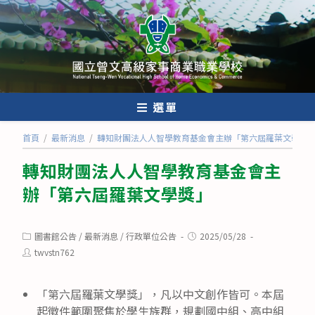
跳
轉
至
主
要
內
選單
容
首頁
/
最新消息
/
轉知財團法人人智學教育基金會主辦「第六屆羅葉文學獎
轉知財團法人人智學教育基金會主
辦「第六屆羅葉文學獎」
Post
Post
圖書館公告
/
最新消息
/
行政單位公告
2025/05/28
category:
published:
Post
twvstn762
author:
「第六屆羅葉文學獎」，凡以中文創作皆可。本屆
起徵件範圍聚焦於學生族群，規劃國中組、高中組