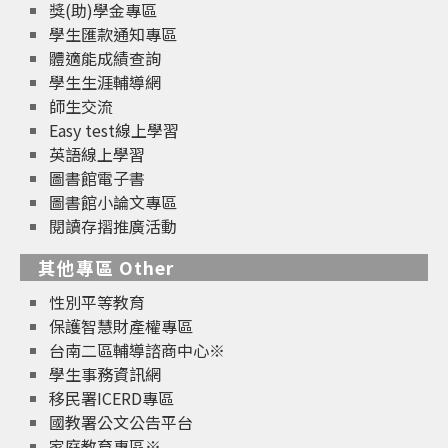
獎(助)學金專區
學生匯款通知專區
體適能成績查詢
學生生涯輔導網
師生交流
Easy test線上學習
英語線上學習
圖書館電子書
圖書館小論文專區
閱讀存摺推廣活動
其他專區 Other
性別平等教育
保護智慧財產權專區
台南二區輔導諮商中心※
學生事務資訊網
移民署ICERD專區
國教署公文公告平台
家庭教育專區※