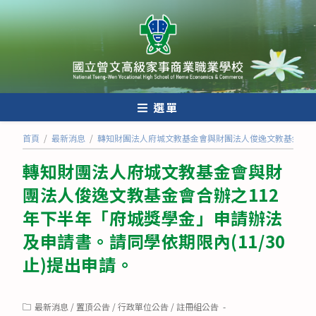
跳
轉
至
主
要
內
選單
容
首頁
/
最新消息
/
轉知財團法人府城文教基金會與財團法人俊逸文教基金會合辦
轉知財團法人府城文教基金會與財
團法人俊逸文教基金會合辦之112
年下半年「府城獎學金」申請辦法
及申請書。請同學依期限內(11/30
止)提出申請。
Post
最新消息
/
置頂公告
/
行政單位公告
/
註冊組公告