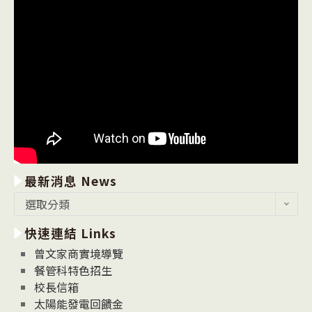
最新消息 News
最
選取分類
新
快速連結 Links
消
息
曾文家商實境導覽
News
餐管科特色招生
校長信箱
太陽能發電回饋金