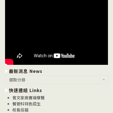
最新消息 News
最
選取分類
新
快速連結 Links
消
息
曾文家商實境導覽
News
餐管科特色招生
校長信箱