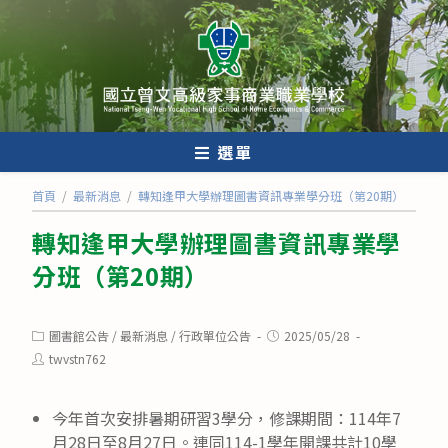
跳
轉
至
主
要
內
選單
容
首頁
/
最新消息
/
轉知逢甲大學辦理圖書資訊專業學分班（第20期）
轉知逢甲大學辦理圖書資訊專業學
分班（第20期）
Post
Post
圖書館公告
/
最新消息
/
行政單位公告
2025/05/28
category:
published:
Post
twvstn762
author:
今年首次安排暑期研習3學分，修課期間：114年7
月28日至8月27日。連同114-1學年開課共計10學