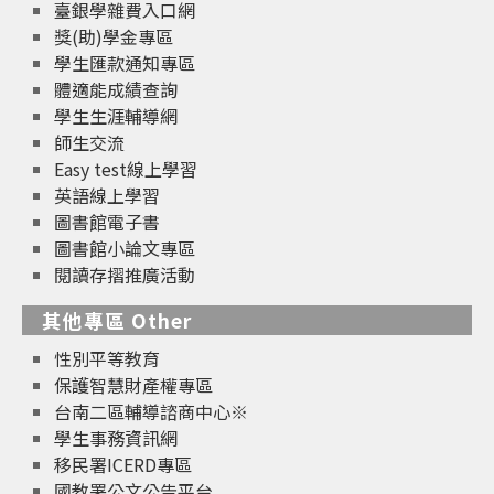
臺銀學雜費入口網
獎(助)學金專區
學生匯款通知專區
體適能成績查詢
學生生涯輔導網
師生交流
Easy test線上學習
英語線上學習
圖書館電子書
圖書館小論文專區
閱讀存摺推廣活動
其他專區 Other
性別平等教育
保護智慧財產權專區
台南二區輔導諮商中心※
學生事務資訊網
移民署ICERD專區
國教署公文公告平台