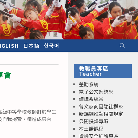
NGLISH
日本語
한국어
教職員專區
享會
Teacher
差勤系統
電子公文系統※
請購系統※
曾文家商雲端社群※
高級中等學校教師對於學生
新課綱推動相關規定
及自我探索，精進成果內
公開授課專區
本土語課程
資通安全維護專區