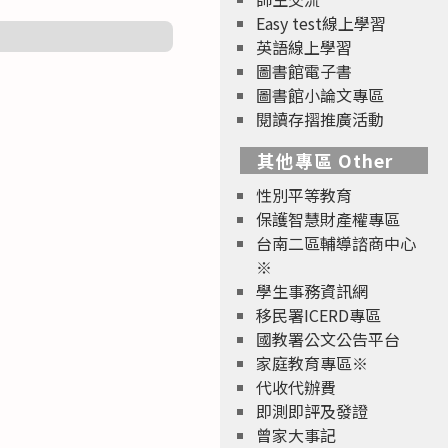
Easy test線上學習
英語線上學習
圖書館電子書
圖書館小論文專區
閱讀存摺推廣活動
其他專區 Other
性別平等教育
保護智慧財產權專區
台南二區輔導諮商中心
※
學生事務資訊網
移民署ICERD專區
國教署公文公告平台
家庭教育專區※
代收代辦費
即測即評及發證
曾家大事記