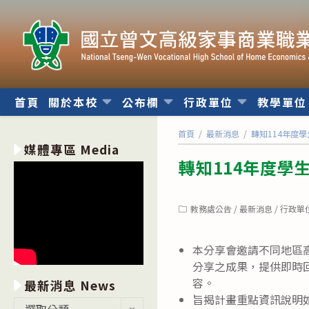
跳
轉
至
主
要
內
首頁
關於本校
公布欄
行政單位
教學單
容
首頁
/
最新消息
/
轉知114年度
媒體專區 Media
轉知114年度學
Post
教務處公告
/
最新消息
/
行政單
category:
本分享會邀請不同地區
分享之成果，提供即時
容。
最新消息 News
旨揭計畫重點資訊說明
最
選取分類