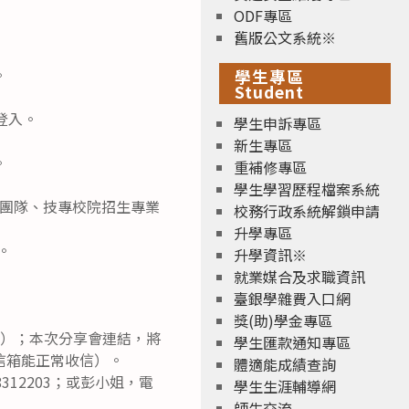
ODF專區
舊版公文系統※
。
學生專區
Student
登入。
學生申訴專區
新生專區
。
重補修專區
學生學習歷程檔案系統
團隊、技專校院招生專業
校務行政系統解鎖申請
升學專區
。
升學資訊※
就業媒合及求職資訊
臺銀學雜費入口網
獎(助)學金專區
jGsr8）；本次分享會連結，將
學生匯款通知專區
信箱能正常收信）。
體適能成績查詢
12203；或彭小姐，電
學生生涯輔導網
師生交流