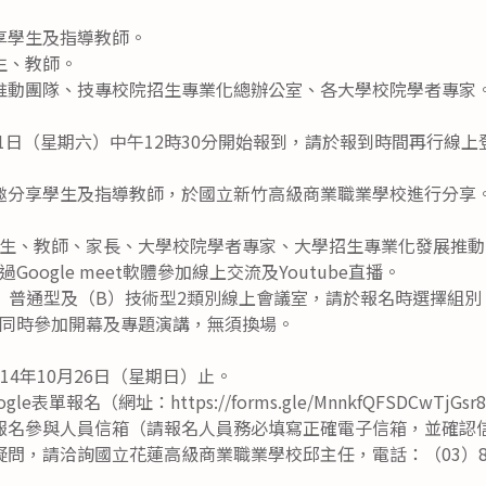
享學生及指導教師。
生、教師。
推動團隊、技專校院招生專業化總辦公室、各大學校院學者專家
月1日（星期六）中午12時30分開始報到，請於報到時間再行線上
邀分享學生及指導教師，於國立新竹高級商業職業學校進行分享
生、教師、家長、大學校院學者專家、大學招生專業化發展推動
oogle meet軟體參加線上交流及Youtube直播。
）普通型及（B）技術型2類別線上會議室，請於報名時選擇組別
同時參加開幕及專題演講，無須換場。
14年10月26日（星期日）止。
e表單報名（網址：https://forms.gle/MnnkfQFSDCwT
報名參與人員信箱（請報名人員務必填寫正確電子信箱，並確認
問，請洽詢國立花蓮高級商業職業學校邱主任，電話：（03）83