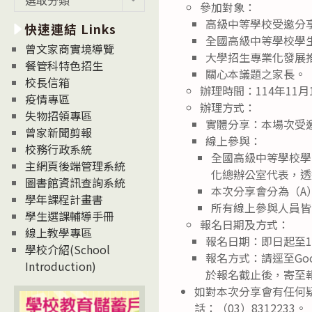
參加對象：
新
高級中等學校受邀分
快速連結 Links
消
全國高級中等學校學
息
曾文家商實境導覽
大學招生專業化發展
News
餐管科特色招生
關心本議題之家長。
校長信箱
辦理時間：114年11
疫情專區
辦理方式：
失物招領專區
實體分享：本場次受
曾家新聞剪報
線上參與：
校務行政系統
全國高級中等學校學
主網頁後端管理系統
化總辦公室代表，透過G
圖書館資訊查詢系統
本次分享會分為（A
學年課程計畫書
所有線上參與人員皆
學生選課輔導手冊
報名日期及方式：
線上教學專區
報名日期：即日起至1
學校介紹(School
報名方式：請逕至Googl
Introduction)
於報名截止後，寄至
如對本次分享會有任何疑
話：（03）8312233。