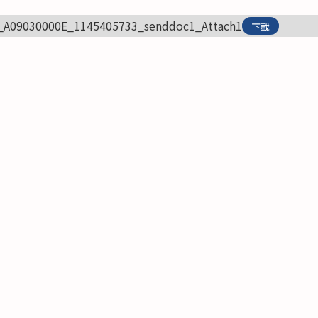
_A09030000E_1145405733_senddoc1_Attach1
下載