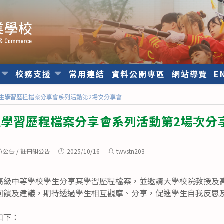
位
校務支援
常用連結
資料公開專區
網站導覽
E
學生學習歷程檔案分享會系列活動第2場次分享會
生學習歷程檔案分享會系列活動第2場次分
Post
Post
位公告
/
註冊組公告
2025/10/16
twvstn203
published:
author:
高級中等學校學生分享其學習歷程檔案，並邀請大學校院教授及
回饋及建議，期待透過學生相互觀摩、分享，促進學生自我反思
如下：