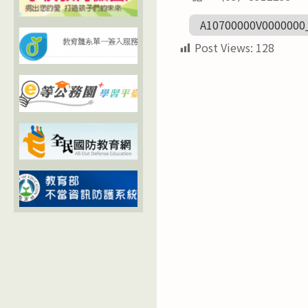
A10700000V0000000
Post Views:
128