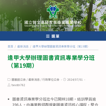
跳
轉
至
主
要
內
選單
容
首頁
/
最新消息
/
逢甲大學辦理圖書資訊專業學分班（第19期）
逢甲大學辦理圖書資訊專業學分班
（第19期）
Post
Post
圖書館公告
/
最新消息
/
行政單位公告
2024/07/01
category:
published:
Post
twvstn762
author:
圖書資訊專業學分班迄今已開辨18期，結訓學員逾
396人。由專業教師群規劃圖書資訊核心課程，整合