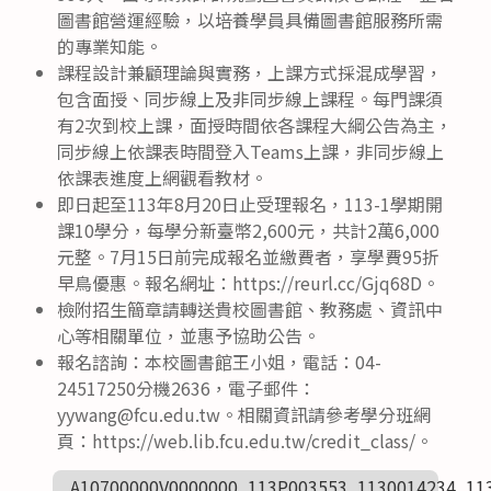
圖書館營運經驗，以培養學員具備圖書館服務所需
的專業知能。
課程設計兼顧理論與實務，上課方式採混成學習，
包含面授、同步線上及非同步線上課程。每門課須
有2次到校上課，面授時間依各課程大綱公告為主，
同步線上依課表時間登入Teams上課，非同步線上
依課表進度上網觀看教材。
即日起至113年8月20日止受理報名，113-1學期開
課10學分，每學分新臺幣2,600元，共計2萬6,000
元整。7月15日前完成報名並繳費者，享學費95折
早鳥優惠。報名網址：https://reurl.cc/Gjq68D。
檢附招生簡章請轉送貴校圖書館、教務處、資訊中
心等相關單位，並惠予協助公告。
報名諮詢：本校圖書館王小姐，電話：04-
24517250分機2636，電子郵件：
yywang@fcu.edu.tw。相關資訊請參考學分班網
頁：https://web.lib.fcu.edu.tw/credit_class/。
A10700000V0000000_113P003553_1130014234_11