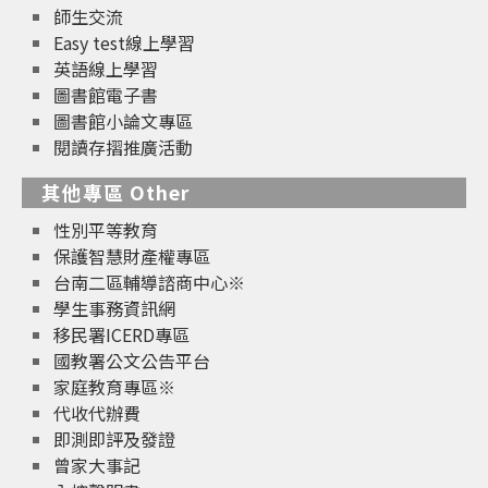
師生交流
Easy test線上學習
英語線上學習
圖書館電子書
圖書館小論文專區
閱讀存摺推廣活動
其他專區 Other
性別平等教育
保護智慧財產權專區
台南二區輔導諮商中心※
學生事務資訊網
移民署ICERD專區
國教署公文公告平台
家庭教育專區※
代收代辦費
即測即評及發證
曾家大事記