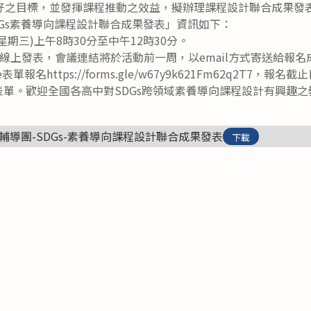
好之目標，並發揮課程推動之效益，擬辦理課程設計聯合成果發
Gs素養導向課程設計聯合成果發表」資訊如下：
(星期三)上午8時30分至中午12時30分。
meet線上發表，會議連結將於活動前一周，以email方式寄送給報
單報名https://forms.gle/w67y9k621Fm62q2T7，報名
表單。歡迎全國各高中對SDGs跨領域素養導向課程設計有興趣之
輔導團-SDGs-素養導向課程設計聯合成果發表
下載