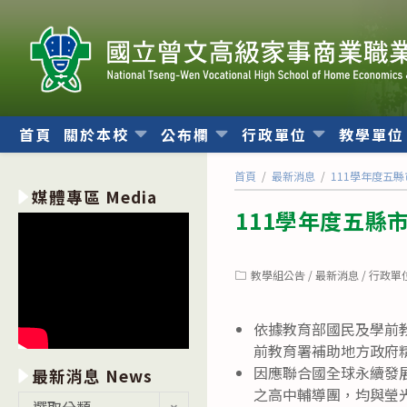
跳
轉
至
主
要
內
首頁
關於本校
公布欄
行政單位
教學單
容
首頁
/
最新消息
/
111學年度五
媒體專區 Media
111學年度五縣
Post
教學組公告
/
最新消息
/
行政單
category:
依據教育部國民及學前教育
前教育署補助地方政府
因應聯合國全球永續發
最新消息 News
之高中輔導團，均與瑩
最
選取分類