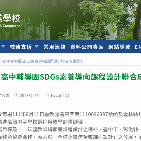
位
校務支援
常用連結
資料公開專區
網站導覽
E
縣市高中輔導團SDGs素養導向課程設計聯合成果發表
市高中輔導團SDGs素養導向課程設計聯合
Post
Post
位公告
2023/06/20
twvstn202
published:
author:
署111年8月11日臺教國署高字第1110096897號函及雲林
精進高級中等學校課程與教學計畫辦理。
展目標及十二年國教課綱素養課程設計之精神，臺中市、彰化縣
光教育協會合作，著力於「全球永續跨領域課程設計」之發展，