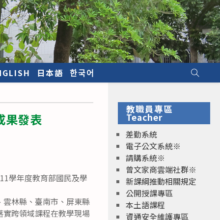
NGLISH
日本語
한국어
教職員專區
成果發表
Teacher
差勤系統
電子公文系統※
請購系統※
曾文家商雲端社群※
縣111學年度教育部國民及學
新課綱推動相關規定
公開授課專區
、雲林縣、臺南市、屏東縣
本土語課程
落實跨領域課程在教學現場
資通安全維護專區