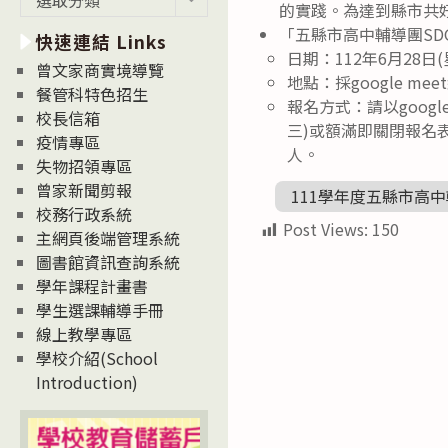
的實踐。為達到縣市共
新
「五縣市高中輔導團SD
快速連結 Links
消
日期：112年6月28日
息
曾文家商實境導覽
地點：採google 
News
餐管科特色招生
報名方式：請以google表
校長信箱
三)或額滿即關閉報名
疫情專區
人。
失物招領專區
曾家新聞剪報
111學年度五縣市高中
校務行政系統
Post Views:
150
主網頁後端管理系統
圖書館資訊查詢系統
學年課程計畫書
學生選課輔導手冊
線上教學專區
學校介紹(School
Introduction)