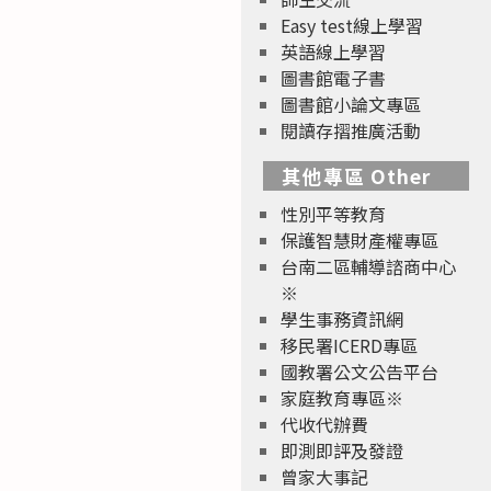
Easy test線上學習
英語線上學習
圖書館電子書
圖書館小論文專區
閱讀存摺推廣活動
其他專區 Other
性別平等教育
保護智慧財產權專區
台南二區輔導諮商中心
※
學生事務資訊網
移民署ICERD專區
國教署公文公告平台
家庭教育專區※
代收代辦費
即測即評及發證
曾家大事記