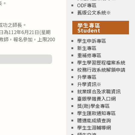
表。
ODF專區
舊版公文系統※
名成功之師長。
學生專區
Student
截止日為112年6月21日(星期
教師，報名參加，上限200
學生申訴專區
新生專區
重補修專區
學生學習歷程檔案系統
校務行政系統解鎖申請
升學專區
升學資訊※
就業媒合及求職資訊
臺銀學雜費入口網
獎(助)學金專區
學生匯款通知專區
體適能成績查詢
學生生涯輔導網
師生交流