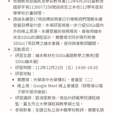
依據教育部國民及學前教育署112年6月20日臺教授
國部字第1120077258號函核定之本校112學年度前
導學校計畫辦理。
透過永續發17項目標說明會已引導教師們理解永續
發展目標是什麼，本場研習將進一步介紹SDGs國內
外的線上資源、永續發展的檢視報告，最後用繪本
來談SDGs的課程設計。實體場次同步陳列對應
SDGs17項目標之繪本書籍，提供與會教師翻閱。
活動資訊：
研習主題：繪本教材在SDGs議題教學之應用(暨
SDGs繪本展)
研習時間：112年12月22日（五）14:00~16:30
研習地點：
實體場：光華高中光華樓B1‧會議室（二）
線上場：Google Meet 線上會議室（錄取後以電
子郵件提供連結）
研習講師：劉淑雯教授／南加州師範學院課程總
監、臺北市立大學課程與教學碩士班。
參與對象：全國公私立高中職學校教師，實體名額