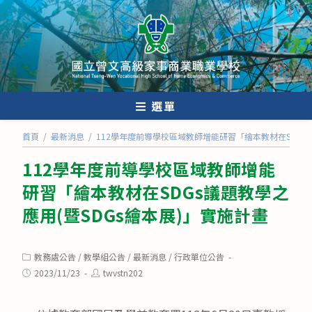
跳
轉
至
主
要
內
選單
容
首頁
/
最新消息
/
112學年度前導學校區域教師增能研習「繪本教材在SDGs議
112學年度前導學校區域教師增能
研習「繪本教材在SDGs議題教學之
應用(暨SDGs繪本展)」實施計畫
Post
教務處公告
/
教學組公告
/
最新消息
/
行政單位公告
category:
Post
Post
2023/11/23
twvstn202
published:
author: