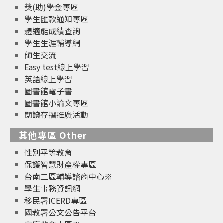
獎(助)學金專區
學生匯款通知專區
體適能成績查詢
學生生涯輔導網
師生交流
Easy test線上學習
英語線上學習
圖書館電子書
圖書館小論文專區
閱讀存摺推廣活動
其他專區 Other
性別平等教育
保護智慧財產權專區
台南二區輔導諮商中心※
學生事務資訊網
移民署ICERD專區
國教署公文公告平台