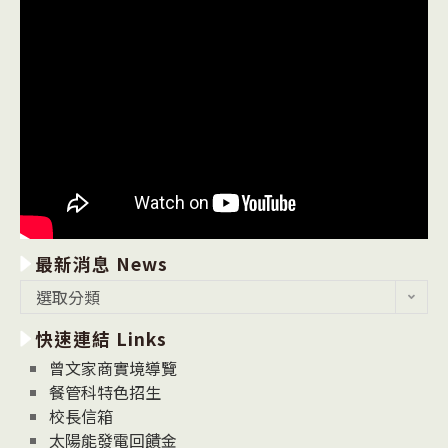
最新消息 News
最
選取分類
新
快速連結 Links
消
息
曾文家商實境導覽
News
餐管科特色招生
校長信箱
太陽能發電回饋金