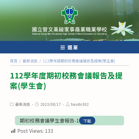
跳
轉
至
主
要
內
選單
容
首頁
/
最新消息
/
112學年度期初校務會議報告及提案(學生會)
112學年度期初校務會議報告及提
案(學生會)
Post
Post
Post
最新消息
2023/08/17
twvstn302
category:
published:
author:
期初校務會議學生會報告-1
下載
Post Views:
133