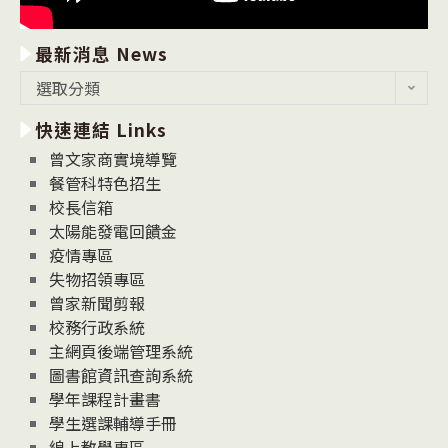
最新消息 News
最
選取分類
新
快速連結 Links
消
息
曾文家商實境導覽
News
餐管科特色招生
校長信箱
太陽能發電回饋金
疫情專區
失物招領專區
曾家新聞剪報
校務行政系統
主網頁後端管理系統
圖書館資訊查詢系統
學年課程計畫書
學生選課輔導手冊
線上教學專區