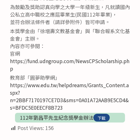
為鼓勵及獎助認真向學之大學一年級新生，凡就讀國內
公私立高中職校之應屆畢業生(民國112年畢業)，
並符合辦法條件者（請詳參附件）皆可申請。
本獎學金由「徐增壽文教基金會」與「聯合報系文化基
金會」主辦。
內容亦可參閱：
官網
https://fund.udngroup.com/NewsCPScholarship.ph
p
教育部「圓夢助學網」
https://www.edu.tw/helpdreams/Grants_Content.a
spx?
n=2BBF7170197CE7D3&sms=0A01A72AAB9E5CD4&
s=BFDC5E0EECF8B723
112年劉昌平先生紀念獎學金辦法
下載
Post Views:
156