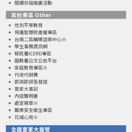
閱讀存摺推廣活動
其他專區 Other
性別平等教育
保護智慧財產權專區
台南二區輔導諮商中心※
學生事務資訊網
移民署ICERD專區
國教署公文公告平台
家庭教育專區※
代收代辦費
即測即評及發證
曾家大事記
內控聲明書
處室規章※
職業安全衛生專區
花城心苑※
全國童軍大露營