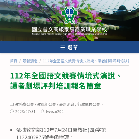
跳
轉
至
主
要
內
選單
容
首頁
/
最新消息
/
112年全國語文競賽情境式演說、讀者劇場評判培訓報名簡
112年全國語文競賽情境式演說、
讀者劇場評判培訓報名簡章
Post
教務處公告
/
教學組公告
/
最新消息
/
行政單位公告
category:
Post
Post
2023/07/31
twvstn202
published:
author:
依據教育部112年7月24日臺教社(四)字第
1122402875號書函辦理。