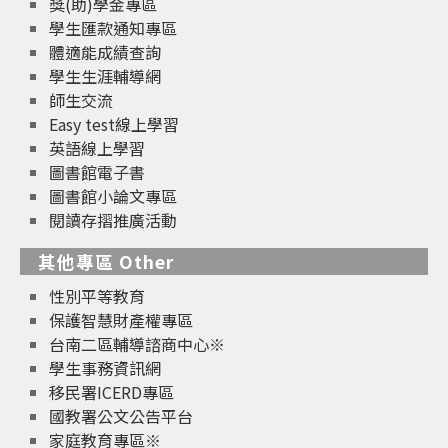
獎(助)學金專區
學生匯款通知專區
體適能成績查詢
學生生涯輔導網
師生交流
Easy test線上學習
英語線上學習
圖書館電子書
圖書館小論文專區
閱讀存摺推廣活動
其他專區 Other
性別平等教育
保護智慧財產權專區
台南二區輔導諮商中心※
學生事務資訊網
移民署ICERD專區
國教署公文公告平台
家庭教育專區※