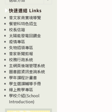
新
快速連結 Links
消
息
曾文家商實境導覽
News
餐管科特色招生
校長信箱
太陽能發電回饋金
疫情專區
失物招領專區
曾家新聞剪報
校務行政系統
主網頁後端管理系統
圖書館資訊查詢系統
學年課程計畫書
學生選課輔導手冊
線上教學專區
學校介紹(School
Introduction)