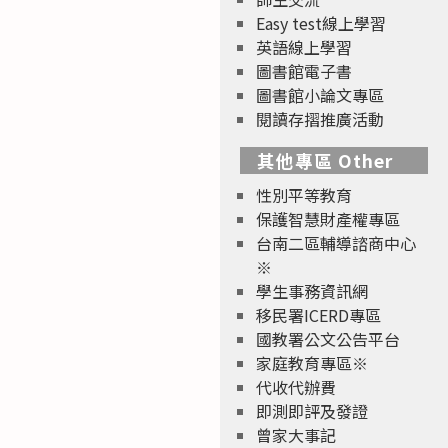
Easy test線上學習
英語線上學習
圖書館電子書
圖書館小論文專區
閱讀存摺推廣活動
其他專區 Other
性別平等教育
保護智慧財產權專區
台南二區輔導諮商中心
※
學生事務資訊網
移民署ICERD專區
國教署公文公告平台
家庭教育專區※
代收代辦費
即測即評及發證
曾家大事記