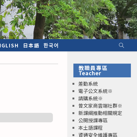
NGLISH
日本語
한국어
教職員專區
Teacher
差勤系統
電子公文系統※
請購系統※
曾文家商雲端社群※
新課綱推動相關規定
公開授課專區
本土語課程
資通安全維護專區