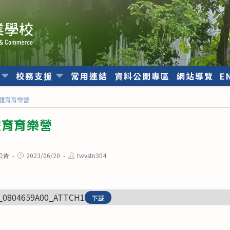
位
校務支援
常用連結
資料公開專區
網站導覽
E
假體育育樂營
體育育樂營
Post
Post
公告
2023/06/20
twvstn304
published:
author:
_0804659A00_ATTCH1
下載