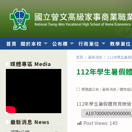
跳
轉
至
主
要
內
首頁
關於本校
公布欄
行政單位
教學單
容
首頁
/
最新消息
/
112年學生暑
媒體專區 Media
112年學生暑假
Post
學務處公告
/
最新消息
/
體育組
category:
112年學生暑假體育育樂營
A10700000V0000000
最新消息 News
Post Views:
145
最
選取分類