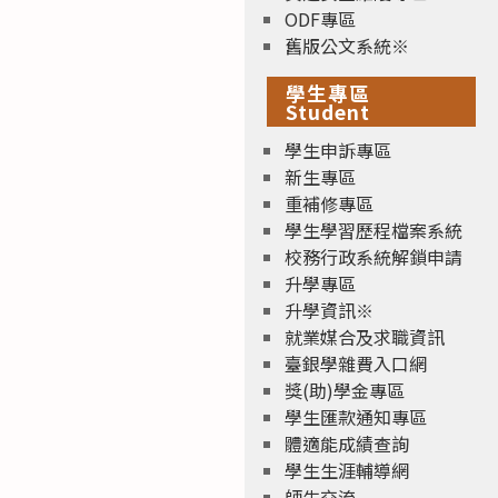
ODF專區
舊版公文系統※
學生專區
Student
學生申訴專區
新生專區
重補修專區
學生學習歷程檔案系統
校務行政系統解鎖申請
升學專區
升學資訊※
就業媒合及求職資訊
臺銀學雜費入口網
獎(助)學金專區
學生匯款通知專區
體適能成績查詢
學生生涯輔導網
師生交流