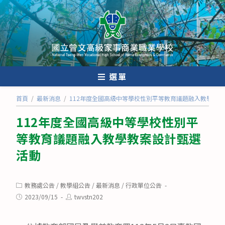
跳
轉
至
主
要
內
選單
容
首頁
/
最新消息
/
112年度全國高級中等學校性別平等教育議題融入教學教
112年度全國高級中等學校性別平
等教育議題融入教學教案設計甄選
活動
Post
教務處公告
/
教學組公告
/
最新消息
/
行政單位公告
category:
Post
Post
2023/09/15
twvstn202
published:
author: