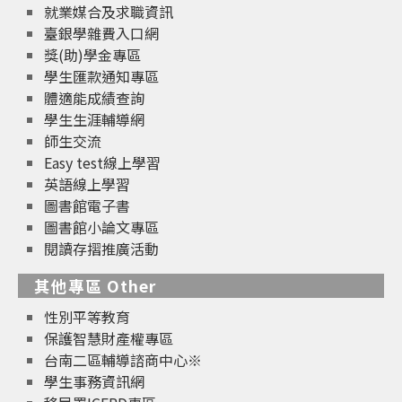
就業媒合及求職資訊
臺銀學雜費入口網
獎(助)學金專區
學生匯款通知專區
體適能成績查詢
學生生涯輔導網
師生交流
Easy test線上學習
英語線上學習
圖書館電子書
圖書館小論文專區
閱讀存摺推廣活動
其他專區 Other
性別平等教育
保護智慧財產權專區
台南二區輔導諮商中心※
學生事務資訊網