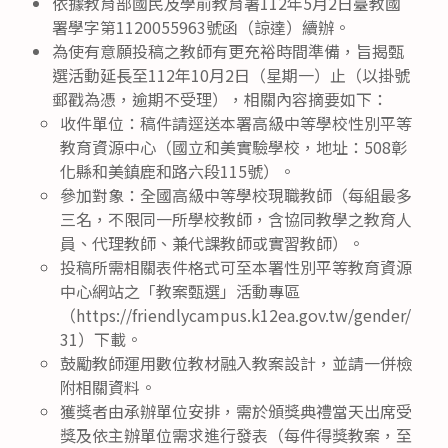
依據教育部國民及學前教育署112年5月2日臺教國
署學字第1120055963號函（諒達）續辦。
為使有意願投稿之教師有更充裕時間準備，旨揭甄
選活動延長至112年10月2日（星期一）止（以掛號
郵戳為憑，逾期不受理），相關內容摘要如下：
收件單位：稿件請逕送本署高級中等學校性別平等
教育資源中心（國立和美實驗學校，地址：508彰
化縣和美鎮鹿和路六段115號）。
參加對象：全國高級中等學校現職教師（每組最多
三名，不限同一所學校教師，含協同教學之教育人
員、代理教師、兼代課教師或實習教師）。
投稿所需相關表件格式可至本署性別平等教育資源
中心網站之「教案甄選」活動專區
（https://friendlycampus.k12ea.gov.tw/gender/
31）下載。
鼓勵教師運用數位教材融入教案設計，並請一併檢
附相關資料。
獲獎者由承辦單位安排，需於頒獎典禮當天出席受
獎及依主辦單位需求進行發表（每件得獎教案，至