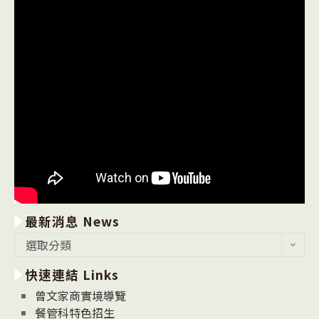
最新消息 News
最
選取分類
新
快速連結 Links
消
息
曾文家商實境導覽
News
餐管科特色招生