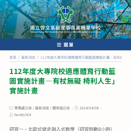
跳
轉
至
主
要
內
選單
容
首頁
/
最新消息
/
112年度大專院校適應體育行動藍圖實施計畫—有杖無礙 
112年度大專院校適應體育行動藍
圖實施計畫—有杖無礙 椅利人生」
實施計畫
Post
Post
學務處公告
/
最新消息
/
體育組公告
2024/04/08
category:
published:
Post
twvstn304
author:
研習一、北歐式健走融入式教學（研習時數8小時）