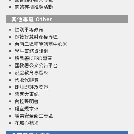
閱讀存摺推廣活動
其他專區 Other
性別平等教育
保護智慧財產權專區
台南二區輔導諮商中心※
學生事務資訊網
移民署ICERD專區
國教署公文公告平台
家庭教育專區※
代收代辦費
即測即評及發證
曾家大事記
內控聲明書
處室規章※
職業安全衛生專區
花城心苑※