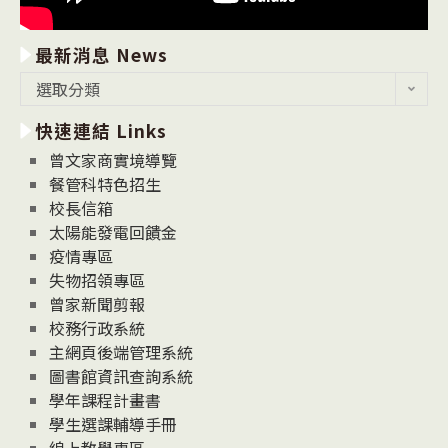
最新消息 News
最
選取分類
新
快速連結 Links
消
息
曾文家商實境導覽
News
餐管科特色招生
校長信箱
太陽能發電回饋金
疫情專區
失物招領專區
曾家新聞剪報
校務行政系統
主網頁後端管理系統
圖書館資訊查詢系統
學年課程計畫書
學生選課輔導手冊