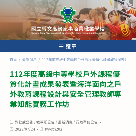
跳
轉
至
主
要
內
選單
容
首頁
/
最新消息
/
112年度高級中等學校戶外課程優質化計畫成果發表暨海
112年度高級中等學校戶外課程優
質化計畫成果發表暨海洋面向之戶
外教育課程設計與安全管理教師專
業知能實務工作坊
Post
教務處公告
/
教學組公告
/
最新消息
/
行政單位公告
category:
Post
Post
2023/07/24
twvstn202
published:
author: