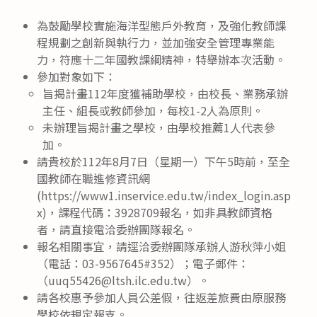
為鼓勵學校實施海洋型態戶外教育，及強化教師課
程規劃之創新與執行力，並加強安全管理專業能
力，符應十二年國教課綱精神，特舉辦本次活動。
參加對象如下：
旨揭計畫112年度獲補助學校，由校長、業務承辦
主任、組長或教師參加，每校1-2人為原則。
未辦理旨揭計畫之學校，由學校推薦1人代表參
加。
請貴校於112年8月7日（星期一）下午5時前，至全
國教師在職進修資訊網
(https://www1.inservice.edu.tw/index_login.asp
x)，課程代碼：3928709報名，如非具教師資格
者，請直接電洽委辦團隊報名。
報名相關事宜，請逕洽委辦團隊承辦人游秋萍小姐
（電話：03-9567645#352）；電子郵件：
（uuq55426@ltsh.ilc.edu.tw）。
請各校惠予參加人員公差假，往返差旅費由原服務
學校依規定報支。