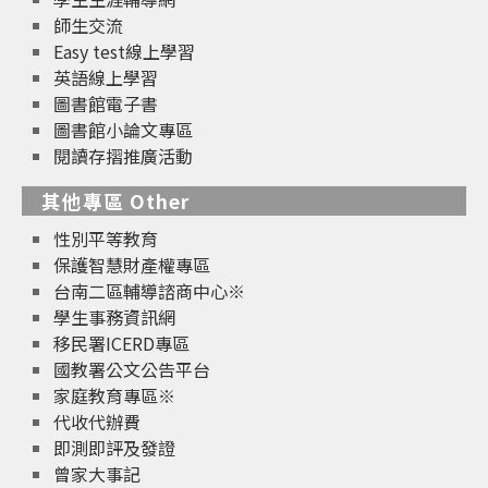
師生交流
Easy test線上學習
英語線上學習
圖書館電子書
圖書館小論文專區
閱讀存摺推廣活動
其他專區 Other
性別平等教育
保護智慧財產權專區
台南二區輔導諮商中心※
學生事務資訊網
移民署ICERD專區
國教署公文公告平台
家庭教育專區※
代收代辦費
即測即評及發證
曾家大事記