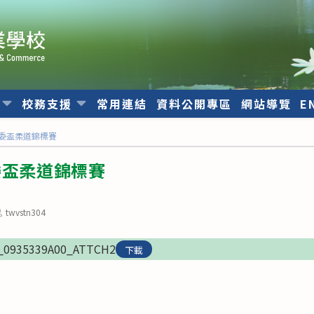
位
校務支援
常用連結
資料公開專區
網站導覽
E
主委盃柔道錦標賽
委盃柔道錦標賽
ost
twvstn304
uthor:
_0935339A00_ATTCH2
下載