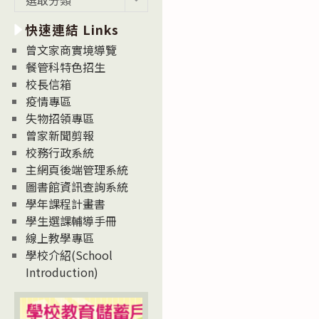
新
快速連結 Links
消
息
曾文家商實境導覽
News
餐管科特色招生
校長信箱
疫情專區
失物招領專區
曾家新聞剪報
校務行政系統
主網頁後端管理系統
圖書館資訊查詢系統
學年課程計畫書
學生選課輔導手冊
線上教學專區
學校介紹(School
Introduction)