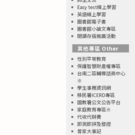
Easy test線上學習
英語線上學習
圖書館電子書
圖書館小論文專區
閱讀存摺推廣活動
其他專區 Other
性別平等教育
保護智慧財產權專區
台南二區輔導諮商中心
※
學生事務資訊網
移民署ICERD專區
國教署公文公告平台
家庭教育專區※
代收代辦費
即測即評及發證
曾家大事記