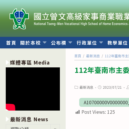
跳
轉
至
主
要
內
首頁
關於本校
公布欄
行政單位
教學單
容
首頁
/
最新消息
/
112年臺南市
媒體專區 Media
112年臺南市主
Post
Post
P
最新消息
2023/07/21
category:
published:
a
A10700000V0000000
Post Views:
125
最新消息 News
最
選取分類