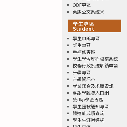
ODF專區
舊版公文系統※
學生專區
Student
學生申訴專區
新生專區
重補修專區
學生學習歷程檔案系統
校務行政系統解鎖申請
升學專區
升學資訊※
就業媒合及求職資訊
臺銀學雜費入口網
獎(助)學金專區
學生匯款通知專區
體適能成績查詢
學生生涯輔導網
師生交流