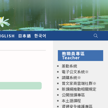
NGLISH
日本語
한국어
教職員專區
Teacher
差勤系統
電子公文系統※
請購系統※
曾文家商雲端社群※
新課綱推動相關規定
公開授課專區
本土語課程
資通安全維護專區