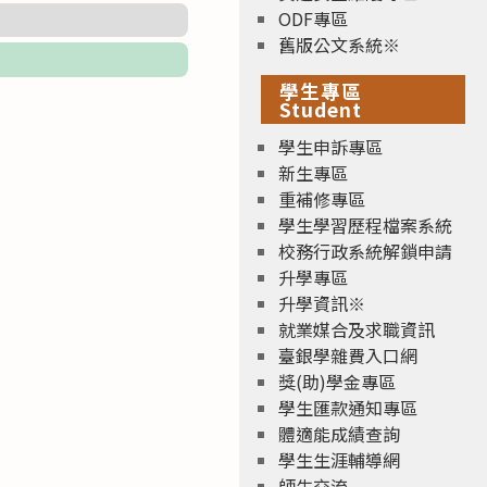
ODF專區
舊版公文系統※
學生專區
Student
學生申訴專區
新生專區
重補修專區
學生學習歷程檔案系統
校務行政系統解鎖申請
升學專區
升學資訊※
就業媒合及求職資訊
臺銀學雜費入口網
獎(助)學金專區
學生匯款通知專區
體適能成績查詢
學生生涯輔導網
師生交流