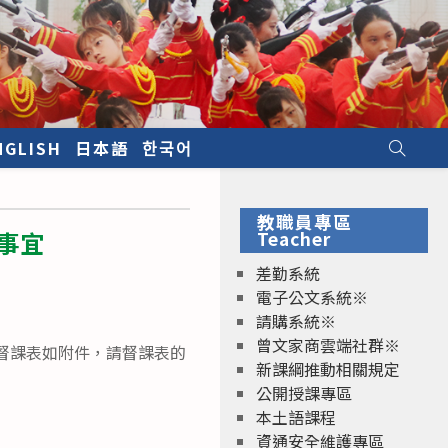
NGLISH
日本語
한국어
教職員專區
課事宜
Teacher
差勤系統
電子公文系統※
請購系統※
曾文家商雲端社群※
習的督課表如附件，請督課表的
新課綱推動相關規定
公開授課專區
本土語課程
資通安全維護專區