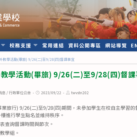
位
校務支援
常用連結
資料公開專區
網站導覽
E
教學活動(畢旅) 9/26(二)至9/28(四)督課事宜
學活動(畢旅) 9/26(二)至9/28(四)督
Post
Post
消息
/
行政單位公告
2023/09/22
twvstn202
published:
author:
畢業旅行) 9/26(二)至9/28(四)期間，未參加學生在校自主學
一樓進行學生點名並維持秩序。
課表查詢督課時間與節次。
洽教學組。