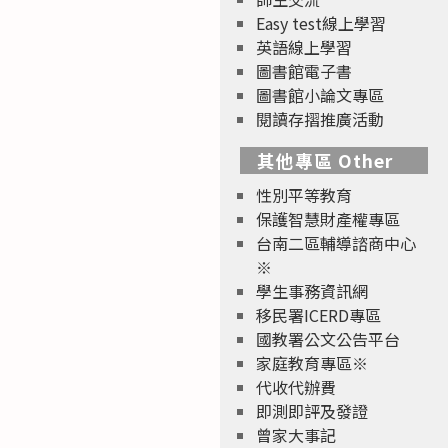
Easy test線上學習
英語線上學習
圖書館電子書
圖書館小論文專區
閱讀存摺推廣活動
其他專區 Other
性別平等教育
保護智慧財產權專區
台南二區輔導諮商中心
※
學生事務資訊網
移民署ICERD專區
國教署公文公告平台
家庭教育專區※
代收代辦費
即測即評及發證
曾家大事記