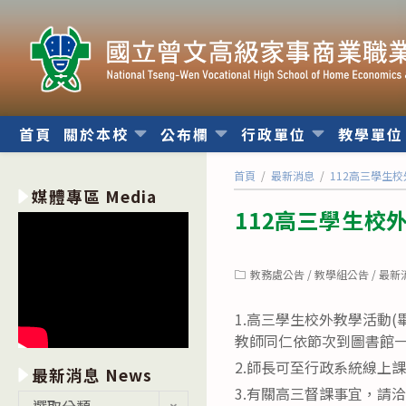
跳
轉
至
主
要
內
首頁
關於本校
公布欄
行政單位
教學單
容
首頁
/
最新消息
/
112高三學生校外
媒體專區 Media
112高三學生校外教
Post
教務處公告
/
教學組公告
/
最新
category:
1.高三學生校外教學活動(
教師同仁依節次到圖書館
2.師長可至行政系統線上
最新消息 News
3.有關高三督課事宜，請
最
選取分類