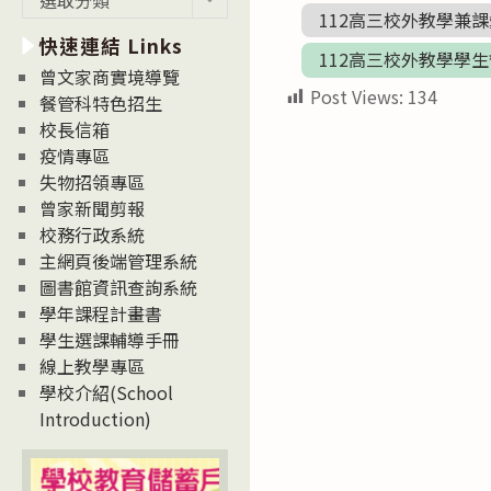
新
112高三校外教學兼
快速連結 Links
消
112高三校外教學學
息
曾文家商實境導覽
Post Views:
134
News
餐管科特色招生
校長信箱
疫情專區
失物招領專區
曾家新聞剪報
校務行政系統
主網頁後端管理系統
圖書館資訊查詢系統
學年課程計畫書
學生選課輔導手冊
線上教學專區
學校介紹(School
Introduction)