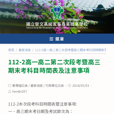
跳
轉
至
主
要
內
選單
容
首頁
/
最新消息
/
112-2高一高二第二次段考暨高三期末考科目時間表及注意
112-2高一高二第二次段考暨高三
期末考科目時間表及注意事項
Post
Post
教學組公告
/
最新消息
/
行政單位公告
2024/05/03
category:
published:
Post
twvstn207
author:
112-2本次段考科目時間表暨注意事項:
一、高三期末考日期及考試節次為：