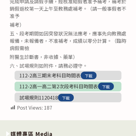
完成申請及請假手續，經核准給假者准予補考，補考於
銷假返校第一天上午至教務處補考。（請一般事假者不
准予
補考）
五、段考期間如因突發狀況無法應考，應事先向教務處
報備，未報備者，不准補考，成績以零分計算。（臨時
病假需檢
附醫生診斷書，非收據、藥單）
六、試場規則如附件，請務必遵守。
112-2高三期末考科目時間表
下載
112-2高一高二第2次段考科目時間表
下載
試場規則1120418
下載
Post Views:
187
媒體專區 Media