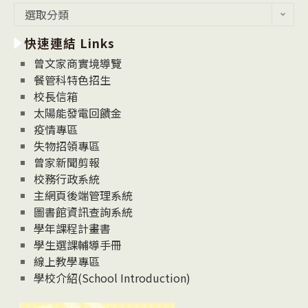
最
選取分類
新
快速連結 Links
消
息
曾文家商實境導覽
News
餐管科特色招生
校長信箱
太陽能發電回饋金
疫情專區
失物招領專區
曾家新聞剪報
校務行政系統
主網頁後端管理系統
圖書館資訊查詢系統
學年課程計畫書
學生選課輔導手冊
線上教學專區
學校介紹(School Introduction)