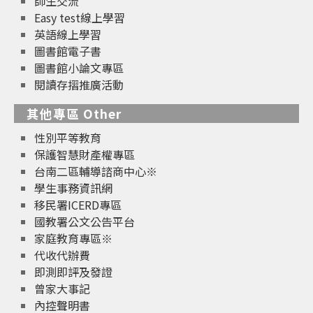
師生交流
Easy test線上學習
英語線上學習
圖書館電子書
圖書館小論文專區
閱讀存摺推廣活動
其他專區 Other
性別平等教育
保護智慧財產權專區
台南二區輔導諮商中心※
學生事務資訊網
移民署ICERD專區
國教署公文公告平台
家庭教育專區※
代收代辦費
即測即評及發證
曾家大事記
內控聲明書