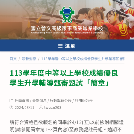
跳
轉
至
主
要
內
選單
容
首頁
/
最新消息
/
113學年度中等以上學校成績優良學生升學輔導甄審甄試
113學年度中等以上學校成績優良
學生升學輔導甄審甄試「簡章」
Post
升學資訊
/
最新消息
/
行政單位公告
/
註冊組公告
category:
Post
Post
2024/03/11
twvstn203
published:
author:
請符合資格且欲報名的同學於4/12(五)以前檢附相關證
明(請參閱簡章第1~3頁內容)至教務處註冊組。逾期不