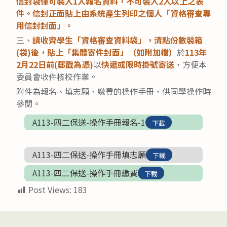
信封袋僅可裝入
1
人報名資料，不可裝入
2
人以上之表
件。信封正面貼上由系統產生列印之個人「資格審查專
用信封封面」。
三、
請收齊學生「資格審查資料袋」，清點份數裝箱
(袋)後，貼上「集體寄件封面」（如附加檔）
於
113年
2月22日前(郵戳為憑)
以
快遞或限時掛號寄送
，方便本
委員會收件核校作業。
附件為報名、填志願、繳費的操作手冊，供同學操作時
參閱。
A113-四二保送-操作手冊報名-1
下載
A113-四二保送-操作手冊填志願
下載
A113-四二保送-操作手冊繳費
下載
Post Views:
183