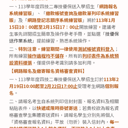
一、113學年度四技二專技優保送入學招生「
網路報名
系統練習版
」、「
繳款帳號查詢及繳款單列印系統練習
版
」及「
網路登記志願序系統練習版
」將於
113
年
1
月
15
日
10
：
00
起至
2
月
15
日
17
：
00
止
開放練習
，
建議考
生事先詳閱招生簡章及操作參考手冊，並點選「
技優保
送作業系統
」提前練習，熟悉系統操作。
二、
特別注意，練習期間一律使用
測試帳號資料登入
；
所有練習
操作過程均不儲存
，所有的
列印表件為系統預
設資料
樣張
，僅提供參考識別請多加利用。
【網路報名及繳寄報名資格審查資料】
一、113學年度四技二專技優保送入學招生訂於
113
年
2
月
19
日
10:00
起至
2
月
22
日
17:00
止
受理考生網路
個別報
名
。
二、請報名考生自系統列印信封封面、報名資料及相關
粘貼表件，以
快遞或限時掛號寄送
；若貴校欲為報名資
格審查學生集體寄送資料，請報名學生分別先將個人
「資格審查報名資料」平放（勿折）裝入信封內，
每一