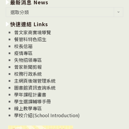
最新消息 News
最
選取分類
新
快速連結 Links
消
息
曾文家商實境導覽
News
餐管科特色招生
校長信箱
疫情專區
失物招領專區
曾家新聞剪報
校務行政系統
主網頁後端管理系統
圖書館資訊查詢系統
學年課程計畫書
學生選課輔導手冊
線上教學專區
學校介紹(School Introduction)