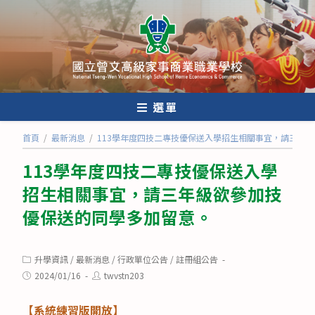
跳
轉
至
主
要
內
選單
容
首頁
/
最新消息
/
113學年度四技二專技優保送入學招生相關事宜，請三年
113學年度四技二專技優保送入學
招生相關事宜，請三年級欲參加技
優保送的同學多加留意。
Post
升學資訊
/
最新消息
/
行政單位公告
/
註冊組公告
category:
Post
Post
2024/01/16
twvstn203
published:
author:
【系統練習版開放】